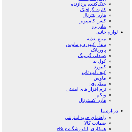
خنک‌کننده پردازنده
کارت گرافیک
هارد اینترنال
کیس کامپیوتر
مادربرد
لوازم جانبی
منبع تغذیه
باندل کیبورد و ماوس
پاوربانک
صندلی گیمینگ
کول پد
کیبورد
کیف لپ تاپ
ماوس
میکروفن
نرم افزار های امنیتی
وبکم
هارد اکسترنال
درباره ما
راهنمای خرید اینترنتی
ضمانت کالا
همکاری با فروشگاه eBuy