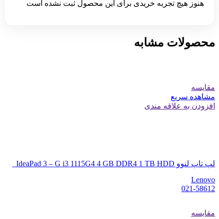
هنوز هیچ تجربه خریدی برای این محصول ثبت نشده است
محصولات مشابه
مقایسه
مشاهده سریع
افزودن به علاقه مندی
لپ تاپ لنوو IdeaPad 3 – G i3 1115G4 4 GB DDR4 1 TB HDD
Lenovo
021-58612
مقایسه