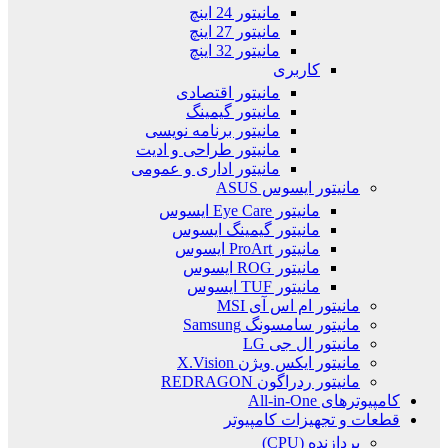
مانیتور 24 اینچ
مانیتور 27 اینچ
مانیتور 32 اینچ
کاربری
مانیتور اقتصادی
مانیتور گیمینگ
مانیتور برنامه نویسی
مانیتور طراحی و ادیت
مانیتور اداری و عمومی
مانیتور ایسوس ASUS
مانیتور Eye Care ایسوس
مانیتور گیمینگ ایسوس
مانیتور ProArt ایسوس
مانیتور ROG ایسوس
مانیتور TUF ایسوس
مانیتور ام اس آی MSI
مانیتور سامسونگ Samsung
مانیتور ال جی LG
مانیتور ایکس ویژن X.Vision
مانیتور ردراگون REDRAGON
کامپیوترهای All-in-One
قطعات و تجهیزات کامپیوتر
پردازنده (CPU)