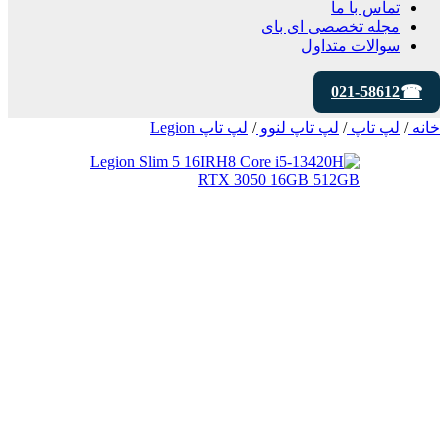
تماس با ما
مجله تخصصی ای‌ بای
سوالات متداول
021-58612
خانه
/
لپ تاپ
/
لپ تاپ لنوو
/
لپ تاپ Legion