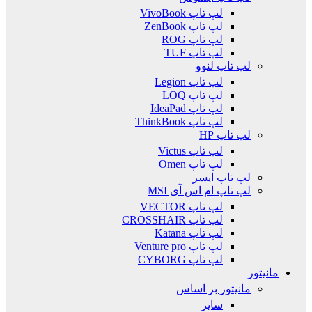
لپ تاپ VivoBook
لپ تاپ ZenBook
لپ تاپ ROG
لپ تاپ TUF
لپ تاپ لنوو
لپ تاپ Legion
لپ تاپ LOQ
لپ تاپ IdeaPad
لپ تاپ ThinkBook
لپ تاپ HP
لپ تاپ Victus
لپ تاپ Omen
لپ تاپ ایسر
لپ تاپ ام اس آی MSI
لپ تاپ VECTOR
لپ تاپ CROSSHAIR
لپ تاپ Katana
لپ تاپ Venture pro
لپ تاپ CYBORG
مانیتور
مانیتور بر اساس
سایز