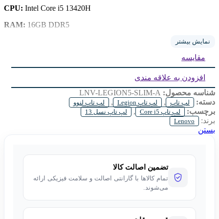
CPU:
Intel Core i5 13420H
RAM:
16GB DDR5
Storage:
512G SSD
نمایش بیشتر
مقایسه
GPU:
6GB GeForce RTX 3050
Display:
16 inch IPS FHD
افزودن به علاقه مندی
شناسه محصول:
LNV-LEGION5-SLIM-A
دسته:
,
,
لپ تاپ
لپ تاپ Legion
لپ تاپ لنوو
برچسب:
,
لپ تاپ Core i5
لپ تاپ نسل 13
برند:
Lenovo
بستن
تضمین اصالت کالا
تمام کالاها با گارانتی اصالت و سلامت فیزیکی ارائه
می‌شوند.