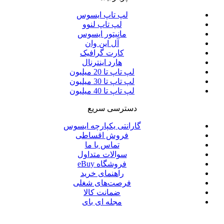
لپ تاپ ایسوس
لپ تاپ لنوو
مانیتور ایسوس
آل این وان
کارت گرافیک
هارد اینترنال
لپ تاپ تا 20 میلیون
لپ تاپ تا 30 میلیون
لپ تاپ تا 40 میلیون
دسترسی سریع
گارانتی یکپارچه ایسوس
فروش اقساطی
تماس با ما
سوالات متداول
فروشگاه eBuy
راهنمای خرید
فرصت‌های شغلی
ضمانت کالا
مجله ای بای