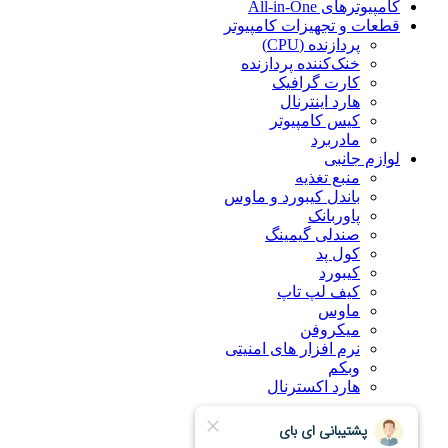
کامپیوترهای All-in-One
قطعات و تجهیزات کامپیوتر
پردازنده (CPU)
خنک‌کننده پردازنده
کارت گرافیک
هارد اینترنال
کیس کامپیوتر
مادربرد
لوازم جانبی
منبع تغذیه
باندل کیبورد و ماوس
پاوربانک
صندلی گیمینگ
کول پد
کیبورد
کیف لپ تاپ
ماوس
میکروفن
نرم افزار های امنیتی
وبکم
هارد اکسترنال
درباره ما
راهنمای خرید اینترنتی