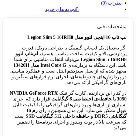
نظرات (0)
تجربه های خرید
مشخصات فنی
لپ تاپ 16 اینچی لنوو مدل Legion Slim 5 16IRH8
اگر به‌دنبال یک لپ‌تاپ گیمینگ با طراحی باریک، قدرت
پردازشی بالا و کیفیت ساخت مناسب هستید،
لپ‌تاپ لنوو
Legion Slim 5 16IRH8
می‌تواند انتخاب مناسبی برای شما
باشد. این دستگاه به پردازنده‌ی
Intel Core i5 مدل 13420H
مجهز شده که از نسل سیزدهم اینتل است و عملکرد مناسبی
در پردازش‌های چندوظیفه‌ای، اجرای نرم‌افزارهای سنگین و
بازی‌های گرافیکی ارائه می‌دهد.
در کنار این پردازنده، کارت گرافیک
NVIDIA GeForce RTX
3050 با حافظه‌ی اختصاصی 6 گیگابایت
قرار دارد که اجرای
بسیاری از بازی‌ها و پردازش‌های گرافیکی را با کیفیت قابل
قبول ممکن می‌سازد. این مدل همچنین دارای
رم 16
گیگابایتی DDR5
و
حافظه داخلی 512 گیگابایت SSD
است
که سرعت بالا در بوت ویندوز و اجرای برنامه‌ها را تضمین
می‌کند.