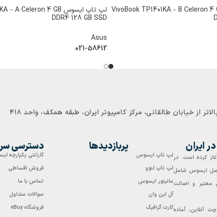
اپ ایسوس VivoBook TP1401KA – B Celeron 4 GB
لپ تاپ ایسوس  Celeron 4 GB
DDR4 128 GB SSD
Asus
021-58612
اتر از خیابان طالقانی، مرکز کامپیوتر ایران، طبقه همکف، واحد ۴۱۸
ر ایران
پربازدیدها
دسترسی سر
لپ تاپ ایسوس
گارانتی یکپارچه ا
غاز کرده است. در
لپ تاپ لنوو
فروش اقساطی
 اصل ایسوس شامل
مانیتور ایسوس
تماس با ما
ی معتبر و اصالت
آل این وان
سوالات متداول
کارت گرافیک
فروشگاه eBuy
 آنلاین، آماده