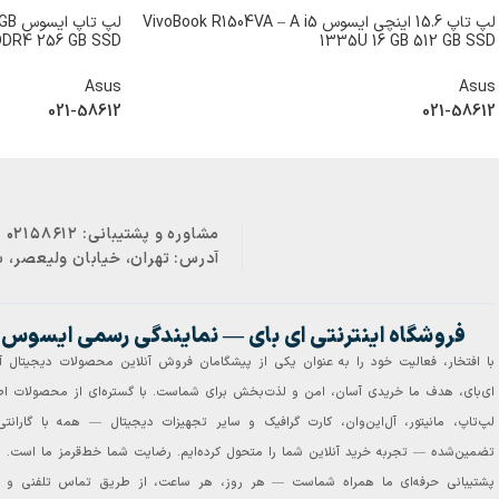
لپ تاپ 15.6 اینچی ایسوس VivoBook R1504VA – A i5
لپ ت
DDR4 256 GB SSD
1335U 16 GB 512 GB SSD
Asus
Asus
021-58612
021-58612
مشاوره و پشتیبانی:
۰۲۱۵۸۶۱۲
آدرس:
تهران، خیابان ولیعصر، بال
فروشگاه اینترنتی ای‌ بای — نمایندگی رسمی ایسوس د
با افتخار، فعالیت خود را به عنوان یکی از پیشگامان فروش آنلاین محصولات دیجیتال آ
ای‌بای، هدف ما خریدی آسان، امن و لذت‌بخش برای شماست. با گستره‌ای از محصولات
لپ‌تاپ، مانیتور، آل‌این‌وان، کارت گرافیک و سایر تجهیزات دیجیتال — همه با گارانت
تضمین‌شده — تجربه خرید آنلاین شما را متحول کرده‌ایم. رضایت شما خط‌قرمز ما است.
پشتیبانی حرفه‌ای ما همراه شماست — هر روز، هر ساعت، از طریق تماس تلفنی و چت