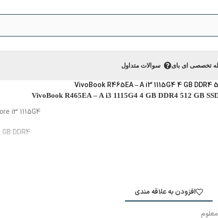
ه تخصصی ای‌ بای
سوالات متداول
ore i3 1115G4
 GB DDR4
ge:
512 GB SSD
ntel HD Graphics
افزودن به علاقه مندی
y:
14 inch IPS FHD
معلوم