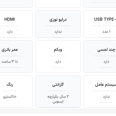
USB TYPE
درایو نوری
HDMI
1 عدد
ندارد
دارد
چند لمسی
وبکم
عمر باتری
دارد
دارد
تا 3 ساعت
یستم عامل
گارانتی
رنگ
ندارد
2 سال یکپارچه
خاکستری
ایسوس