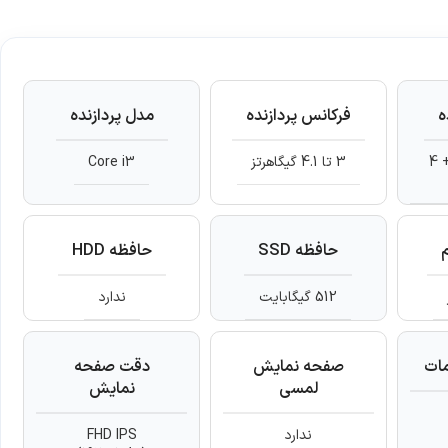
ه
فرکانس پردازنده
مدل پردازنده
2 هسته حقیقی + 4
3 تا 4.1 گیگاهرتز
Core i3
حافظه SSD
حافظه HDD
512 گیگابایت
ندارد
ات
صفحه نمایش
دقت صفحه
لمسی
نمایش
ندارد
FHD IPS