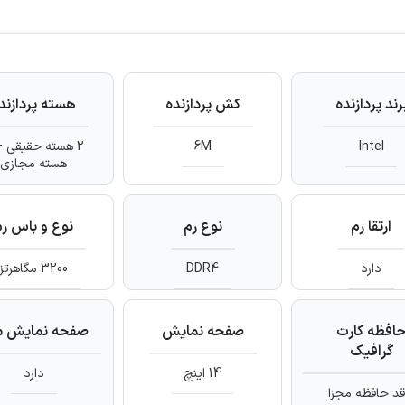
رند پردازنده
کش پردازنده
هسته پردازند
6M
Intel
هسته مجازی
ارتقا رم
نوع رم
نوع و باس رم
دارد
DDR4
3200 مگاهرتز
افظه کارت
صفحه نمایش
صفحه نمایش م
گرافیک
14 اینچ
دارد
قد حافظه مجزا