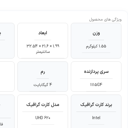
ویژگی های محصول
وزن
ابعاد
ب
1.55 کیلوگرم
1.99 × 21.6 × 32.54
سانتیمتر
سری پردازنده
رم
1115G4
4 گیگابایت
برند کارت گرافیک
مدل کارت گرافیک
ح
UHD 620
Intel
فا