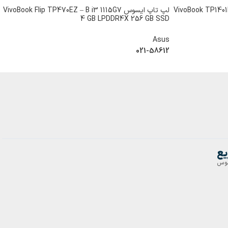
VivoBook TP1401KA – A
لپ تاپ ایسوس VivoBook Flip TP470EZ – B i3 1115G7
4 GB LPDDR4X 256 GB SSD
Asus
021-58612
یع
یسوس