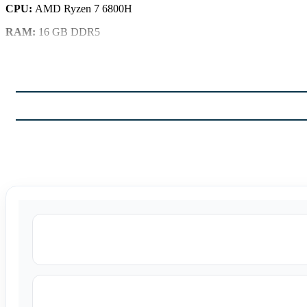
CPU:
AMD Ryzen 7 6800H
RAM:
16 GB DDR5
Storage:
1 TB SSD
GPU:
4 GB RTX3050 GDDR6
Display:
15.6 inch IPS FHD