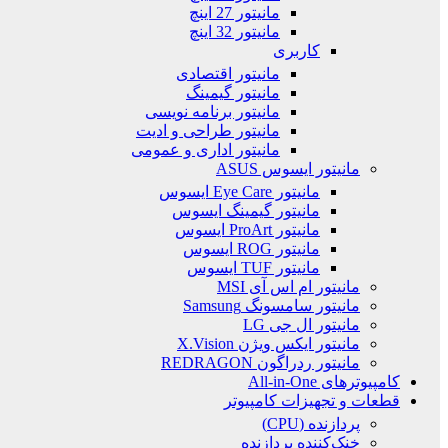
مانیتور 27 اینچ
مانیتور 32 اینچ
کاربری
مانیتور اقتصادی
مانیتور گیمینگ
مانیتور برنامه نویسی
مانیتور طراحی و ادیت
مانیتور اداری و عمومی
مانیتور ایسوس ASUS
مانیتور Eye Care ایسوس
مانیتور گیمینگ ایسوس
مانیتور ProArt ایسوس
مانیتور ROG ایسوس
مانیتور TUF ایسوس
مانیتور ام اس آی MSI
مانیتور سامسونگ Samsung
مانیتور ال جی LG
مانیتور ایکس ویژن X.Vision
مانیتور ردراگون REDRAGON
کامپیوترهای All-in-One
قطعات و تجهیزات کامپیوتر
پردازنده (CPU)
خنک‌کننده پردازنده