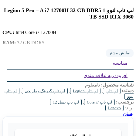
لپ تاپ لنوو Legion 5 Pro – A i7 12700H 32 GB DDR5 1
TB SSD RTX 3060
CPU:
Intel Core i7 12700H
RAM:
32 GB DDR5
Storage:
1 TB SSD
نمایش بیشتر
مقایسه
GPU:
6 GB GeForce RTX 3060
Display:
16 inch IPS 2K
افزودن به علاقه مندی
شناسه محصول:
نامعلوم
دسته:
,
,
,
لپ تاپ
لپ تاپ Legion
لپ تاپ گیمینگ و طراحی
لپ تاپ
لنوو
برچسب:
,
لپ تاپ Core i7
لپ تاپ نسل 12
برند:
Lenovo
بستن