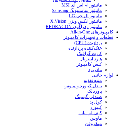
مانیتور ام اس آی MSI
مانیتور سامسونگ Samsung
مانیتور ال جی LG
مانیتور ایکس ویژن X.Vision
مانیتور ردراگون REDRAGON
کامپیوترهای All-in-One
قطعات و تجهیزات کامپیوتر
پردازنده (CPU)
خنک‌کننده پردازنده
کارت گرافیک
هارد اینترنال
کیس کامپیوتر
مادربرد
لوازم جانبی
منبع تغذیه
باندل کیبورد و ماوس
پاوربانک
صندلی گیمینگ
کول پد
کیبورد
کیف لپ تاپ
ماوس
میکروفن