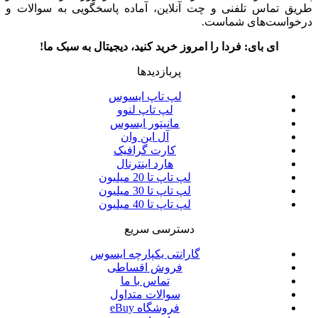
طریق تماس تلفنی و چت آنلاین، آماده پاسخگویی به سوالات و
درخواست‌های شماست.
ای بای: فردا را امروز خرید کنید، دیجیتال به سبک ما!
پربازدیدها
لپ تاپ ایسوس
لپ تاپ لنوو
مانیتور ایسوس
آل این وان
کارت گرافیک
هارد اینترنال
لپ تاپ تا 20 میلیون
لپ تاپ تا 30 میلیون
لپ تاپ تا 40 میلیون
دسترسی سریع
گارانتی یکپارچه ایسوس
فروش اقساطی
تماس با ما
سوالات متداول
فروشگاه eBuy