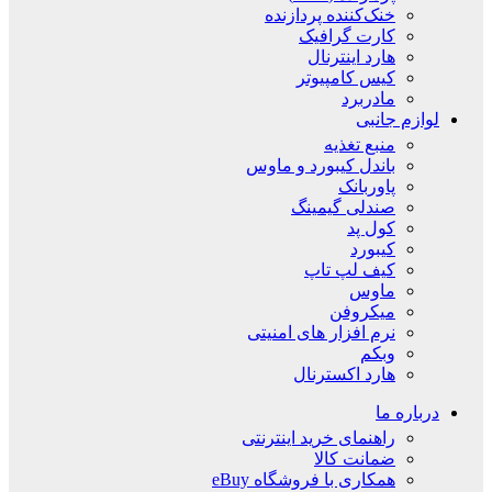
خنک‌کننده پردازنده
کارت گرافیک
هارد اینترنال
کیس کامپیوتر
مادربرد
لوازم جانبی
منبع تغذیه
باندل کیبورد و ماوس
پاوربانک
صندلی گیمینگ
کول پد
کیبورد
کیف لپ تاپ
ماوس
میکروفن
نرم افزار های امنیتی
وبکم
هارد اکسترنال
درباره ما
راهنمای خرید اینترنتی
ضمانت کالا
همکاری با فروشگاه eBuy