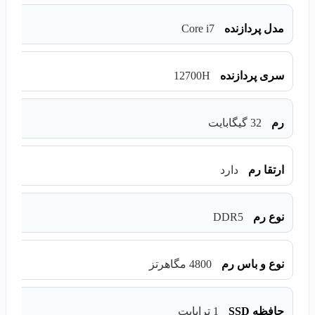
Core i7
مدل پردازنده
12700H
سری پردازنده
رم
32 گیگابایت
ارتقا رم
دارد
DDR5
نوع رم
نوع و باس رم
4800 مگاهرتز
حافظه SSD
1 ترابایت