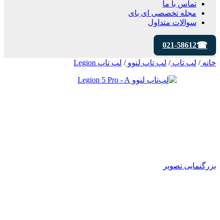
تماس با ما
مجله تخصصی ای‌ بای
سوالات متداول
021-58612
خانه
/
لپ تاپ
/
لپ تاپ لنوو
/
لپ تاپ Legion
بزرگنمایی تصویر