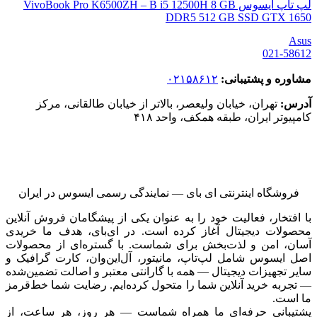
لپ تاپ ایسوس VivoBook Pro K6500ZH – B i5 12500H 8 GB
DDR5 512 GB SSD GTX 1650
Asus
021-58612
مشاوره و پشتیبانی:
۰۲۱۵۸۶۱۲
آدرس:
تهران، خیابان ولیعصر، بالاتر از خیابان طالقانی، مرکز
کامپیوتر ایران، طبقه همکف، واحد ۴۱۸
فروشگاه اینترنتی ای‌ بای — نمایندگی رسمی ایسوس در ایران
با افتخار، فعالیت خود را به عنوان یکی از پیشگامان فروش آنلاین
محصولات دیجیتال آغاز کرده است. در ای‌بای، هدف ما خریدی
آسان، امن و لذت‌بخش برای شماست. با گستره‌ای از محصولات
اصل ایسوس شامل لپ‌تاپ، مانیتور، آل‌این‌وان، کارت گرافیک و
سایر تجهیزات دیجیتال — همه با گارانتی معتبر و اصالت تضمین‌شده
— تجربه خرید آنلاین شما را متحول کرده‌ایم. رضایت شما خط‌قرمز
ما است.
پشتیبانی حرفه‌ای ما همراه شماست — هر روز، هر ساعت، از