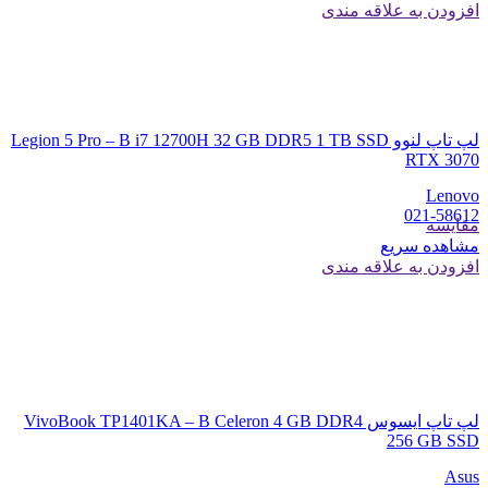
افزودن به علاقه مندی
لپ تاپ لنوو Legion 5 Pro – B i7 12700H 32 GB DDR5 1 TB SSD
RTX 3070
Lenovo
021-58612
مقایسه
مشاهده سریع
افزودن به علاقه مندی
لپ تاپ ایسوس VivoBook TP1401KA – B Celeron 4 GB DDR4
256 GB SSD
Asus