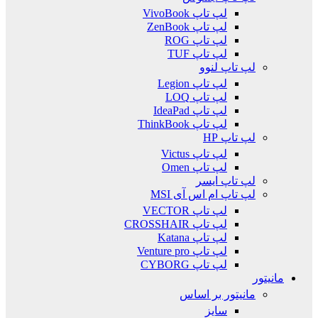
لپ تاپ VivoBook
لپ تاپ ZenBook
لپ تاپ ROG
لپ تاپ TUF
لپ تاپ لنوو
لپ تاپ Legion
لپ تاپ LOQ
لپ تاپ IdeaPad
لپ تاپ ThinkBook
لپ تاپ HP
لپ تاپ Victus
لپ تاپ Omen
لپ تاپ ایسر
لپ تاپ ام اس آی MSI
لپ تاپ VECTOR
لپ تاپ CROSSHAIR
لپ تاپ Katana
لپ تاپ Venture pro
لپ تاپ CYBORG
مانیتور
مانیتور بر اساس
سایز