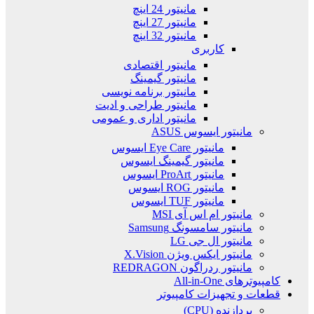
مانیتور 24 اینچ
مانیتور 27 اینچ
مانیتور 32 اینچ
کاربری
مانیتور اقتصادی
مانیتور گیمینگ
مانیتور برنامه نویسی
مانیتور طراحی و ادیت
مانیتور اداری و عمومی
مانیتور ایسوس ASUS
مانیتور Eye Care ایسوس
مانیتور گیمینگ ایسوس
مانیتور ProArt ایسوس
مانیتور ROG ایسوس
مانیتور TUF ایسوس
مانیتور ام اس آی MSI
مانیتور سامسونگ Samsung
مانیتور ال جی LG
مانیتور ایکس ویژن X.Vision
مانیتور ردراگون REDRAGON
کامپیوترهای All-in-One
قطعات و تجهیزات کامپیوتر
پردازنده (CPU)