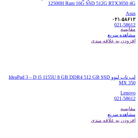
12500H Ram 16G SSD 512G RTX3050 4G
Asus
۰۲۱-۵۸۶۱۲
021-58612
مقایسه
مشاهده سریع
افزودن به علاقه مندی
لپ تاپ لنوو IdeaPad 3 – D i5 1155U 8 GB DDR4 512 GB SSD
MX 350
Lenovo
021-58612
مقایسه
مشاهده سریع
افزودن به علاقه مندی