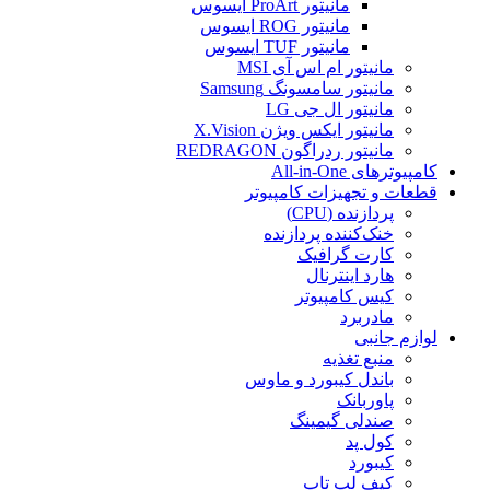
مانیتور ProArt ایسوس
مانیتور ROG ایسوس
مانیتور TUF ایسوس
مانیتور ام اس آی MSI
مانیتور سامسونگ Samsung
مانیتور ال جی LG
مانیتور ایکس ویژن X.Vision
مانیتور ردراگون REDRAGON
کامپیوترهای All-in-One
قطعات و تجهیزات کامپیوتر
پردازنده (CPU)
خنک‌کننده پردازنده
کارت گرافیک
هارد اینترنال
کیس کامپیوتر
مادربرد
لوازم جانبی
منبع تغذیه
باندل کیبورد و ماوس
پاوربانک
صندلی گیمینگ
کول پد
کیبورد
کیف لپ تاپ