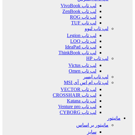
لپ تاپ VivoBook
لپ تاپ ZenBook
لپ تاپ ROG
لپ تاپ TUF
لپ تاپ لنوو
لپ تاپ Legion
لپ تاپ LOQ
لپ تاپ IdeaPad
لپ تاپ ThinkBook
لپ تاپ HP
لپ تاپ Victus
لپ تاپ Omen
لپ تاپ ایسر
لپ تاپ ام اس آی MSI
لپ تاپ VECTOR
لپ تاپ CROSSHAIR
لپ تاپ Katana
لپ تاپ Venture pro
لپ تاپ CYBORG
مانیتور
مانیتور بر اساس
سایز