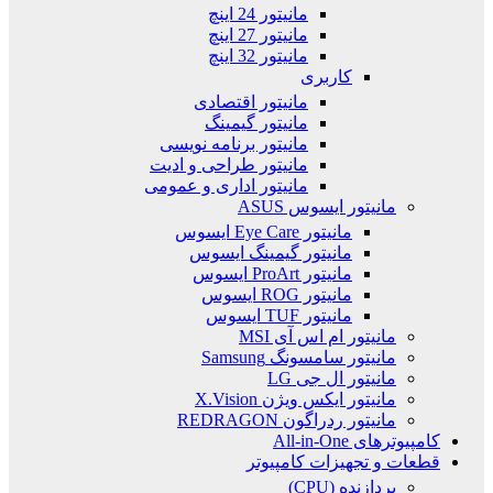
مانیتور 24 اینچ
مانیتور 27 اینچ
مانیتور 32 اینچ
کاربری
مانیتور اقتصادی
مانیتور گیمینگ
مانیتور برنامه نویسی
مانیتور طراحی و ادیت
مانیتور اداری و عمومی
مانیتور ایسوس ASUS
مانیتور Eye Care ایسوس
مانیتور گیمینگ ایسوس
مانیتور ProArt ایسوس
مانیتور ROG ایسوس
مانیتور TUF ایسوس
مانیتور ام اس آی MSI
مانیتور سامسونگ Samsung
مانیتور ال جی LG
مانیتور ایکس ویژن X.Vision
مانیتور ردراگون REDRAGON
کامپیوترهای All-in-One
قطعات و تجهیزات کامپیوتر
پردازنده (CPU)