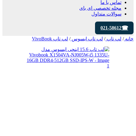
تماس با ما
مجله تخصصی ای‌ بای
سوالات متداول
021-58612
خانه
/
لپ تاپ
/
لپ تاپ ایسوس
/
لپ تاپ VivoBook