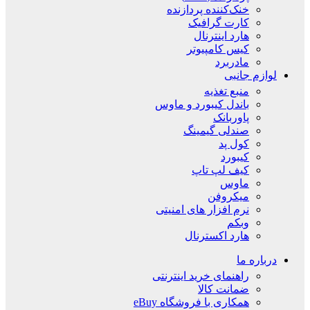
خنک‌کننده پردازنده
کارت گرافیک
هارد اینترنال
کیس کامپیوتر
مادربرد
لوازم جانبی
منبع تغذیه
باندل کیبورد و ماوس
پاوربانک
صندلی گیمینگ
کول پد
کیبورد
کیف لپ تاپ
ماوس
میکروفن
نرم افزار های امنیتی
وبکم
هارد اکسترنال
درباره ما
راهنمای خرید اینترنتی
ضمانت کالا
همکاری با فروشگاه eBuy