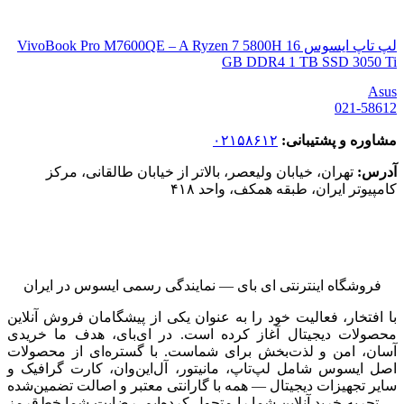
لپ تاپ ایسوس VivoBook Pro M7600QE – A Ryzen 7 5800H 16
GB DDR4 1 TB SSD 3050 Ti
Asus
021-58612
مشاوره و پشتیبانی:
۰۲۱۵۸۶۱۲
آدرس:
تهران، خیابان ولیعصر، بالاتر از خیابان طالقانی، مرکز
کامپیوتر ایران، طبقه همکف، واحد ۴۱۸
فروشگاه اینترنتی ای‌ بای — نمایندگی رسمی ایسوس در ایران
با افتخار، فعالیت خود را به عنوان یکی از پیشگامان فروش آنلاین
محصولات دیجیتال آغاز کرده است. در ای‌بای، هدف ما خریدی
آسان، امن و لذت‌بخش برای شماست. با گستره‌ای از محصولات
اصل ایسوس شامل لپ‌تاپ، مانیتور، آل‌این‌وان، کارت گرافیک و
سایر تجهیزات دیجیتال — همه با گارانتی معتبر و اصالت تضمین‌شده
— تجربه خرید آنلاین شما را متحول کرده‌ایم. رضایت شما خط‌قرمز