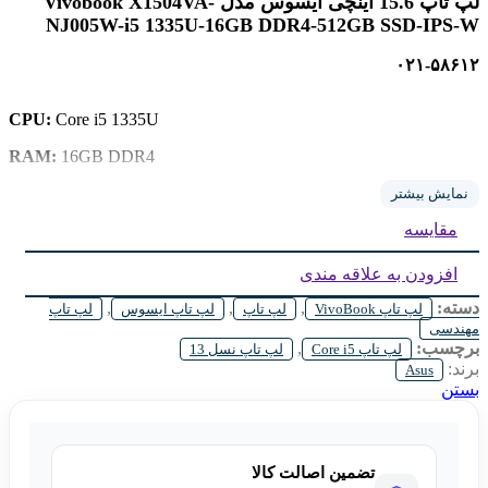
لپ تاپ 15.6 اینچی ایسوس مدل Vivobook X1504VA-
NJ005W-i5 1335U-16GB DDR4-512GB SSD-IPS-W
۰۲۱-۵۸۶۱۲
CPU:
Core i5 1335U
RAM:
16GB DDR4
Storage:
512GB SSD
نمایش بیشتر
مقایسه
GPU:
Intel Iris Graphics
Display:
15.6inch FHD , TFT
افزودن به علاقه مندی
دسته:
,
,
,
لپ تاپ VivoBook
لپ تاپ
لپ تاپ ایسوس
لپ تاپ
مهندسی
برچسب:
,
لپ تاپ Core i5
لپ تاپ نسل 13
برند:
Asus
بستن
تضمین اصالت کالا