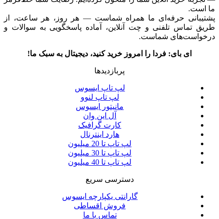
ما است.
پشتیبانی حرفه‌ای ما همراه شماست — هر روز، هر ساعت، از
طریق تماس تلفنی و چت آنلاین، آماده پاسخگویی به سوالات و
درخواست‌های شماست.
ای بای: فردا را امروز خرید کنید، دیجیتال به سبک ما!
پربازدیدها
لپ تاپ ایسوس
لپ تاپ لنوو
مانیتور ایسوس
آل این وان
کارت گرافیک
هارد اینترنال
لپ تاپ تا 20 میلیون
لپ تاپ تا 30 میلیون
لپ تاپ تا 40 میلیون
دسترسی سریع
گارانتی یکپارچه ایسوس
فروش اقساطی
تماس با ما