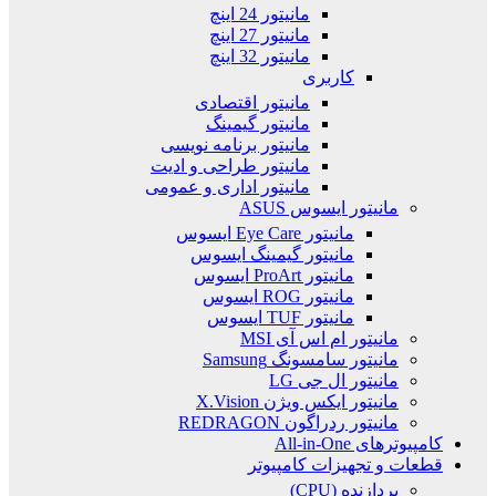
مانیتور 24 اینچ
مانیتور 27 اینچ
مانیتور 32 اینچ
کاربری
مانیتور اقتصادی
مانیتور گیمینگ
مانیتور برنامه نویسی
مانیتور طراحی و ادیت
مانیتور اداری و عمومی
مانیتور ایسوس ASUS
مانیتور Eye Care ایسوس
مانیتور گیمینگ ایسوس
مانیتور ProArt ایسوس
مانیتور ROG ایسوس
مانیتور TUF ایسوس
مانیتور ام اس آی MSI
مانیتور سامسونگ Samsung
مانیتور ال جی LG
مانیتور ایکس ویژن X.Vision
مانیتور ردراگون REDRAGON
کامپیوترهای All-in-One
قطعات و تجهیزات کامپیوتر
پردازنده (CPU)