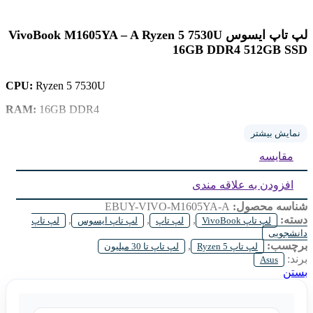
لپ تاپ ایسوس VivoBook M1605YA – A Ryzen 5 7530U
16GB DDR4 512GB SSD
CPU:
Ryzen 5 7530U
RAM:
16GB DDR4
Storage:
512GB SSD
نمایش بیشتر
مقایسه
GPU:
Radeon Vega 8 Up to 4G
Display:
16inch IPS FHD
افزودن به علاقه مندی
شناسه محصول:
EBUY-VIVO-M1605YA-A
دسته:
,
,
,
لپ تاپ VivoBook
لپ تاپ
لپ تاپ ایسوس
لپ تاپ
دانشجویی
برچسب:
,
لپ تاپ Ryzen 5
لپ تاپ تا 30 میلیون
برند:
Asus
بستن