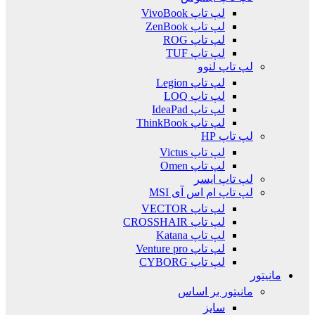
لپ تاپ VivoBook
لپ تاپ ZenBook
لپ تاپ ROG
لپ تاپ TUF
لپ تاپ لنوو
لپ تاپ Legion
لپ تاپ LOQ
لپ تاپ IdeaPad
لپ تاپ ThinkBook
لپ تاپ HP
لپ تاپ Victus
لپ تاپ Omen
لپ تاپ ایسر
لپ تاپ ام اس آی MSI
لپ تاپ VECTOR
لپ تاپ CROSSHAIR
لپ تاپ Katana
لپ تاپ Venture pro
لپ تاپ CYBORG
مانیتور
مانیتور بر اساس
سایز