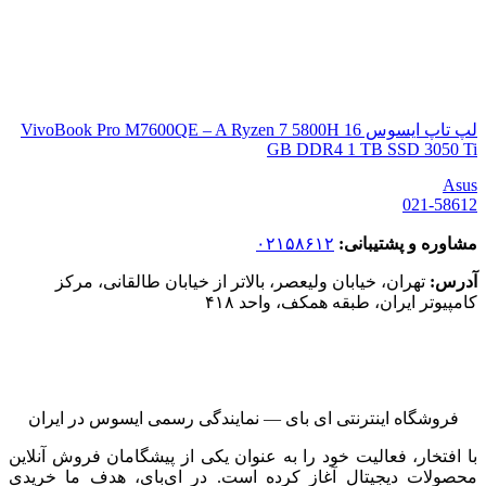
لپ تاپ ایسوس VivoBook Pro M7600QE – A Ryzen 7 5800H 16
GB DDR4 1 TB SSD 3050 Ti
Asus
021-58612
مشاوره و پشتیبانی:
۰۲۱۵۸۶۱۲
آدرس:
تهران، خیابان ولیعصر، بالاتر از خیابان طالقانی، مرکز
کامپیوتر ایران، طبقه همکف، واحد ۴۱۸
فروشگاه اینترنتی ای‌ بای — نمایندگی رسمی ایسوس در ایران
با افتخار، فعالیت خود را به عنوان یکی از پیشگامان فروش آنلاین
محصولات دیجیتال آغاز کرده است. در ای‌بای، هدف ما خریدی