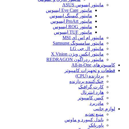
مانیتور ایسوس ASUS
مانیتور Eye Care ایسوس
مانیتور گیمینگ ایسوس
مانیتور ProArt ایسوس
مانیتور ROG ایسوس
مانیتور TUF ایسوس
مانیتور ام اس آی MSI
مانیتور سامسونگ Samsung
مانیتور ال جی LG
مانیتور ایکس ویژن X.Vision
مانیتور ردراگون REDRAGON
کامپیوترهای All-in-One
قطعات و تجهیزات کامپیوتر
پردازنده (CPU)
خنک‌کننده پردازنده
کارت گرافیک
هارد اینترنال
کیس کامپیوتر
مادربرد
لوازم جانبی
منبع تغذیه
باندل کیبورد و ماوس
پاوربانک