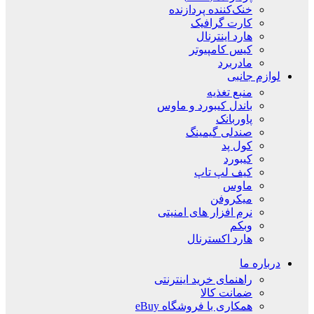
خنک‌کننده پردازنده
کارت گرافیک
هارد اینترنال
کیس کامپیوتر
مادربرد
لوازم جانبی
منبع تغذیه
باندل کیبورد و ماوس
پاوربانک
صندلی گیمینگ
کول پد
کیبورد
کیف لپ تاپ
ماوس
میکروفن
نرم افزار های امنیتی
وبکم
هارد اکسترنال
درباره ما
راهنمای خرید اینترنتی
ضمانت کالا
همکاری با فروشگاه eBuy