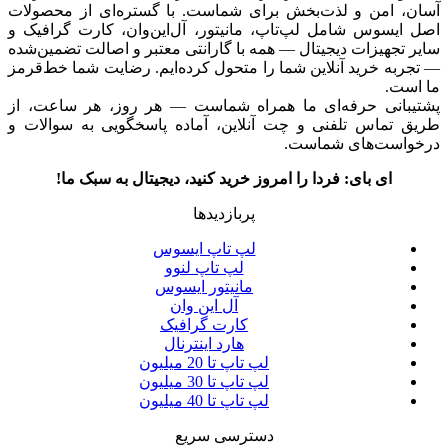
آسان، امن و لذت‌بخش برای شماست. با گستره‌ای از محصولات
اصل ایسوس شامل لپ‌تاپ، مانیتور، آل‌این‌وان، کارت گرافیک و
سایر تجهیزات دیجیتال — همه با گارانتی معتبر و اصالت تضمین‌شده
— تجربه خرید آنلاین شما را متحول کرده‌ایم. رضایت شما خط‌قرمز
ما است.
پشتیبانی حرفه‌ای ما همراه شماست — هر روز، هر ساعت، از
طریق تماس تلفنی و چت آنلاین، آماده پاسخگویی به سوالات و
درخواست‌های شماست.
ای بای: فردا را امروز خرید کنید، دیجیتال به سبک ما!
پربازدیدها
لپ تاپ ایسوس
لپ تاپ لنوو
مانیتور ایسوس
آل این وان
کارت گرافیک
هارد اینترنال
لپ تاپ تا 20 میلیون
لپ تاپ تا 30 میلیون
لپ تاپ تا 40 میلیون
دسترسی سریع