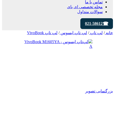
تماس با ما
مجله تخصصی ای‌ بای
سوالات متداول
021-58612
خانه
/
لپ تاپ
/
لپ تاپ ایسوس
/
لپ تاپ VivoBook
بزرگنمایی تصویر