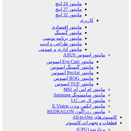
مانیتور 24 اینچ
مانیتور 27 اینچ
مانیتور 32 اینچ
کاربری
مانیتور اقتصادی
مانیتور گیمینگ
مانیتور برنامه نویسی
مانیتور طراحی و ادیت
مانیتور اداری و عمومی
مانیتور ایسوس ASUS
مانیتور Eye Care ایسوس
مانیتور گیمینگ ایسوس
مانیتور ProArt ایسوس
مانیتور ROG ایسوس
مانیتور TUF ایسوس
مانیتور ام اس آی MSI
مانیتور سامسونگ Samsung
مانیتور ال جی LG
مانیتور ایکس ویژن X.Vision
مانیتور ردراگون REDRAGON
کامپیوترهای All-in-One
قطعات و تجهیزات کامپیوتر
پردازنده (CPU)