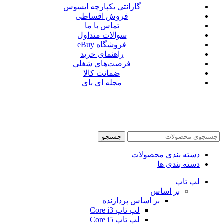
گارانتی یکپارچه ایسوس
فروش اقساطی
تماس با ما
سوالات متداول
فروشگاه eBuy
راهنمای خرید
فرصت‌های شغلی
ضمانت کالا
مجله ای بای
جستجو
دسته بندی محصولات
دسته بندی ها
لپ تاپ
بر اساس
بر اساس پردازنده
لپ تاپ Core i3
لپ تاپ Core i5