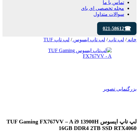
تماس با ما
مجله تخصصی ای‌ بای
سوالات متداول
021-58612
خانه
/
لپ تاپ
/
لپ تاپ ایسوس
/
لپ تاپ TUF
بزرگنمایی تصویر
لپ تاپ ایسوس TUF Gaming FX767VV – A i9 13900H
16GB DDR4 2TB SSD RTX4060