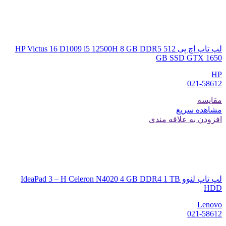
لپ تاپ اچ پی HP Victus 16 D1009 i5 12500H 8 GB DDR5 512
GB SSD GTX 1650
HP
021-58612
مقایسه
مشاهده سریع
افزودن به علاقه مندی
لپ تاپ لنوو IdeaPad 3 – H Celeron N4020 4 GB DDR4 1 TB
HDD
Lenovo
021-58612