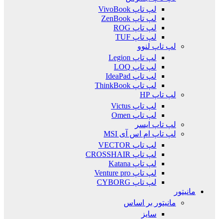
لپ تاپ VivoBook
لپ تاپ ZenBook
لپ تاپ ROG
لپ تاپ TUF
لپ تاپ لنوو
لپ تاپ Legion
لپ تاپ LOQ
لپ تاپ IdeaPad
لپ تاپ ThinkBook
لپ تاپ HP
لپ تاپ Victus
لپ تاپ Omen
لپ تاپ ایسر
لپ تاپ ام اس آی MSI
لپ تاپ VECTOR
لپ تاپ CROSSHAIR
لپ تاپ Katana
لپ تاپ Venture pro
لپ تاپ CYBORG
مانیتور
مانیتور بر اساس
سایز