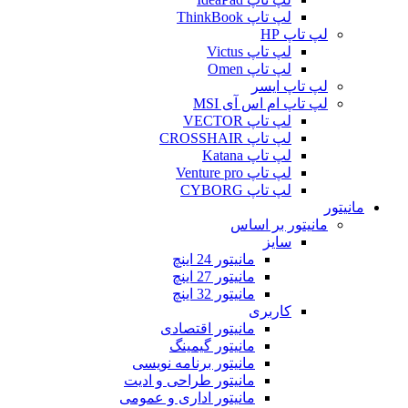
لپ تاپ ThinkBook
لپ تاپ HP
لپ تاپ Victus
لپ تاپ Omen
لپ تاپ ایسر
لپ تاپ ام اس آی MSI
لپ تاپ VECTOR
لپ تاپ CROSSHAIR
لپ تاپ Katana
لپ تاپ Venture pro
لپ تاپ CYBORG
مانیتور
مانیتور بر اساس
سایز
مانیتور 24 اینچ
مانیتور 27 اینچ
مانیتور 32 اینچ
کاربری
مانیتور اقتصادی
مانیتور گیمینگ
مانیتور برنامه نویسی
مانیتور طراحی و ادیت
مانیتور اداری و عمومی