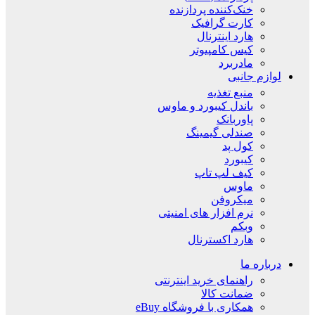
خنک‌کننده پردازنده
کارت گرافیک
هارد اینترنال
کیس کامپیوتر
مادربرد
لوازم جانبی
منبع تغذیه
باندل کیبورد و ماوس
پاوربانک
صندلی گیمینگ
کول پد
کیبورد
کیف لپ تاپ
ماوس
میکروفن
نرم افزار های امنیتی
وبکم
هارد اکسترنال
درباره ما
راهنمای خرید اینترنتی
ضمانت کالا
همکاری با فروشگاه eBuy