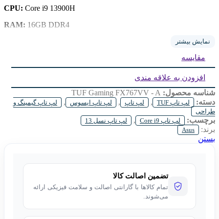
CPU:
Core i9 13900H
RAM:
16GB DDR4
Storage:
2TB SSD
نمایش بیشتر
مقایسه
GPU:
Geforce RTX4060 8G
Display:
17.3inch IPS FHD
افزودن به علاقه مندی
شناسه محصول:
TUF Gaming FX767VV - A
دسته:
,
,
,
لپ تاپ TUF
لپ تاپ
لپ تاپ ایسوس
لپ تاپ گیمینگ و
طراحی
برچسب:
,
لپ تاپ Core i9
لپ تاپ نسل 13
برند:
Asus
بستن
تضمین اصالت کالا
تمام کالاها با گارانتی اصالت و سلامت فیزیکی ارائه
می‌شوند.