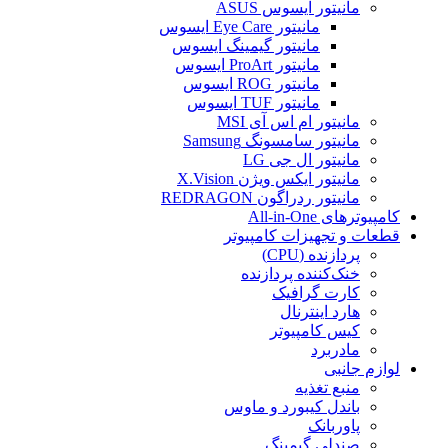
مانیتور ایسوس ASUS
مانیتور Eye Care ایسوس
مانیتور گیمینگ ایسوس
مانیتور ProArt ایسوس
مانیتور ROG ایسوس
مانیتور TUF ایسوس
مانیتور ام اس آی MSI
مانیتور سامسونگ Samsung
مانیتور ال جی LG
مانیتور ایکس ویژن X.Vision
مانیتور ردراگون REDRAGON
کامپیوترهای All-in-One
قطعات و تجهیزات کامپیوتر
پردازنده (CPU)
خنک‌کننده پردازنده
کارت گرافیک
هارد اینترنال
کیس کامپیوتر
مادربرد
لوازم جانبی
منبع تغذیه
باندل کیبورد و ماوس
پاوربانک
صندلی گیمینگ