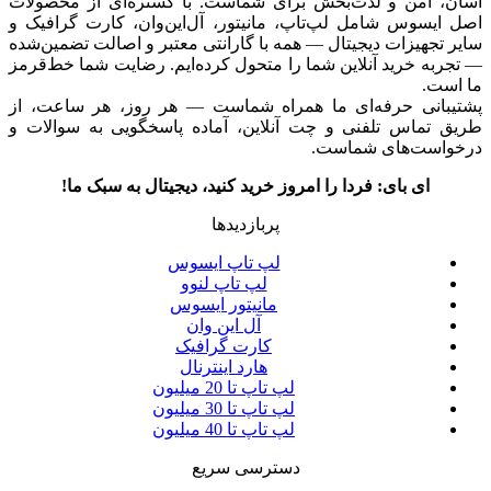
آسان، امن و لذت‌بخش برای شماست. با گستره‌ای از محصولات
اصل ایسوس شامل لپ‌تاپ، مانیتور، آل‌این‌وان، کارت گرافیک و
سایر تجهیزات دیجیتال — همه با گارانتی معتبر و اصالت تضمین‌شده
— تجربه خرید آنلاین شما را متحول کرده‌ایم. رضایت شما خط‌قرمز
ما است.
پشتیبانی حرفه‌ای ما همراه شماست — هر روز، هر ساعت، از
طریق تماس تلفنی و چت آنلاین، آماده پاسخگویی به سوالات و
درخواست‌های شماست.
ای بای: فردا را امروز خرید کنید، دیجیتال به سبک ما!
پربازدیدها
لپ تاپ ایسوس
لپ تاپ لنوو
مانیتور ایسوس
آل این وان
کارت گرافیک
هارد اینترنال
لپ تاپ تا 20 میلیون
لپ تاپ تا 30 میلیون
لپ تاپ تا 40 میلیون
دسترسی سریع