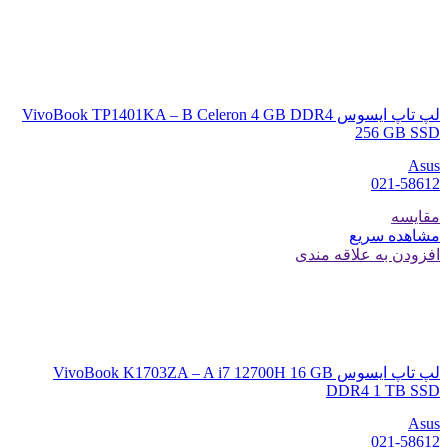
لپ تاپ ایسوس VivoBook TP1401KA – B Celeron 4 GB DDR4
256 GB SSD
Asus
021-58612
مقایسه
مشاهده سریع
افزودن به علاقه مندی
لپ تاپ ایسوس VivoBook K1703ZA – A i7 12700H 16 GB
DDR4 1 TB SSD
Asus
021-58612