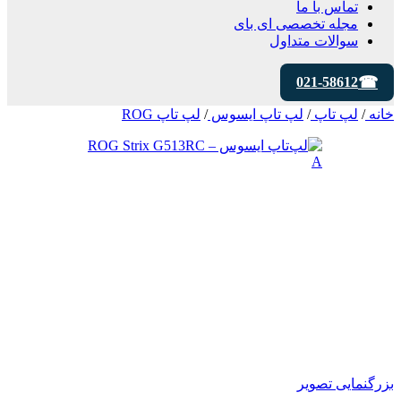
تماس با ما
مجله تخصصی ای‌ بای
سوالات متداول
021-58612
خانه
/
لپ تاپ
/
لپ تاپ ایسوس
/
لپ تاپ ROG
بزرگنمایی تصویر