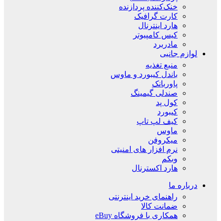
خنک‌کننده پردازنده
کارت گرافیک
هارد اینترنال
کیس کامپیوتر
مادربرد
لوازم جانبی
منبع تغذیه
باندل کیبورد و ماوس
پاوربانک
صندلی گیمینگ
کول پد
کیبورد
کیف لپ تاپ
ماوس
میکروفن
نرم افزار های امنیتی
وبکم
هارد اکسترنال
درباره ما
راهنمای خرید اینترنتی
ضمانت کالا
همکاری با فروشگاه eBuy