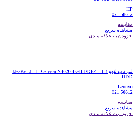
HP
021-58612
مقایسه
مشاهده سریع
افزودن به علاقه مندی
لپ تاپ لنوو IdeaPad 3 – H Celeron N4020 4 GB DDR4 1 TB
HDD
Lenovo
021-58612
مقایسه
مشاهده سریع
افزودن به علاقه مندی