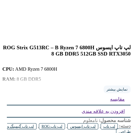
لپ تاپ ایسوس ROG Strix G513RC – B Ryzen 7 6800H
8 GB DDR5 512GB SSD RTX3050
CPU:
AMD Ryzen 7 6800H
RAM:
8 GB DDR5
Storage:
512GB SSD
نمایش بیشتر
مقایسه
GPU:
4 GB RTX3050 GDDR6
Display:
15.6 inch IPS FHD
افزودن به علاقه مندی
شناسه محصول:
نامعلوم
دسته:
,
,
,
لپ تاپ
لپ تاپ ایسوس
لپ تاپ ROG
لپ تاپ گیمینگ و
طراحی