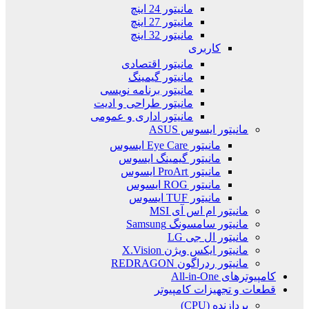
مانیتور 24 اینچ
مانیتور 27 اینچ
مانیتور 32 اینچ
کاربری
مانیتور اقتصادی
مانیتور گیمینگ
مانیتور برنامه نویسی
مانیتور طراحی و ادیت
مانیتور اداری و عمومی
مانیتور ایسوس ASUS
مانیتور Eye Care ایسوس
مانیتور گیمینگ ایسوس
مانیتور ProArt ایسوس
مانیتور ROG ایسوس
مانیتور TUF ایسوس
مانیتور ام اس آی MSI
مانیتور سامسونگ Samsung
مانیتور ال جی LG
مانیتور ایکس ویژن X.Vision
مانیتور ردراگون REDRAGON
کامپیوترهای All-in-One
قطعات و تجهیزات کامپیوتر
پردازنده (CPU)