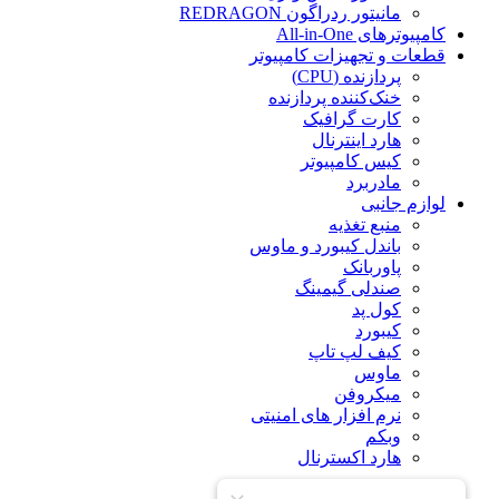
مانیتور ردراگون REDRAGON
کامپیوترهای All-in-One
قطعات و تجهیزات کامپیوتر
پردازنده (CPU)
خنک‌کننده پردازنده
کارت گرافیک
هارد اینترنال
کیس کامپیوتر
مادربرد
لوازم جانبی
منبع تغذیه
باندل کیبورد و ماوس
پاوربانک
صندلی گیمینگ
کول پد
کیبورد
کیف لپ تاپ
ماوس
میکروفن
نرم افزار های امنیتی
وبکم
هارد اکسترنال
درباره ما