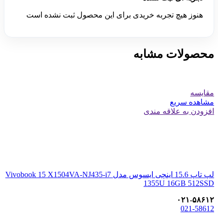
هنوز هیچ تجربه خریدی برای این محصول ثبت نشده است
محصولات مشابه
مقایسه
مشاهده سریع
افزودن به علاقه مندی
لپ تاپ 15.6 اینچی ایسوس مدل Vivobook 15 X1504VA-NJ435-i7
1355U 16GB 512SSD
۰۲۱-۵۸۶۱۲
021-58612