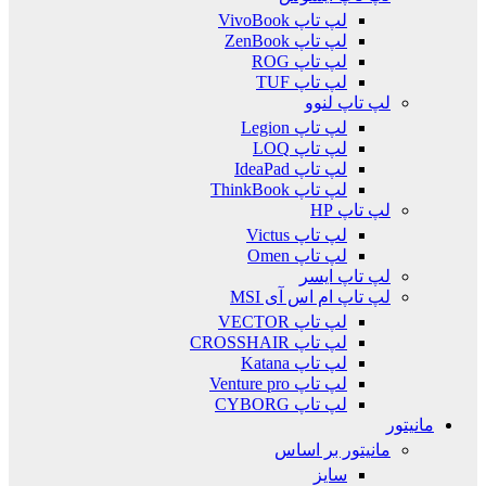
لپ تاپ VivoBook
لپ تاپ ZenBook
لپ تاپ ROG
لپ تاپ TUF
لپ تاپ لنوو
لپ تاپ Legion
لپ تاپ LOQ
لپ تاپ IdeaPad
لپ تاپ ThinkBook
لپ تاپ HP
لپ تاپ Victus
لپ تاپ Omen
لپ تاپ ایسر
لپ تاپ ام اس آی MSI
لپ تاپ VECTOR
لپ تاپ CROSSHAIR
لپ تاپ Katana
لپ تاپ Venture pro
لپ تاپ CYBORG
مانیتور
مانیتور بر اساس
سایز