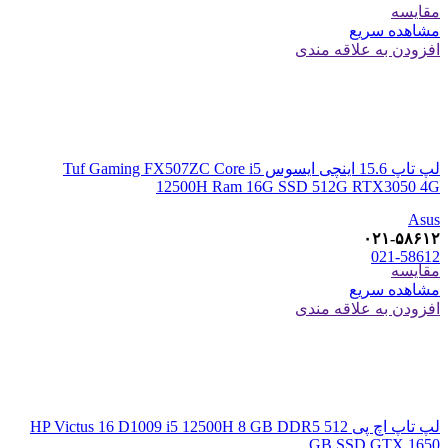
مقایسه
مشاهده سریع
افزودن به علاقه مندی
لپ تاپ 15.6 اینچی ایسوس Tuf Gaming FX507ZC Core i5
12500H Ram 16G SSD 512G RTX3050 4G
Asus
۰۲۱-۵۸۶۱۲
021-58612
مقایسه
مشاهده سریع
افزودن به علاقه مندی
لپ تاپ اچ پی HP Victus 16 D1009 i5 12500H 8 GB DDR5 512
GB SSD GTX 1650