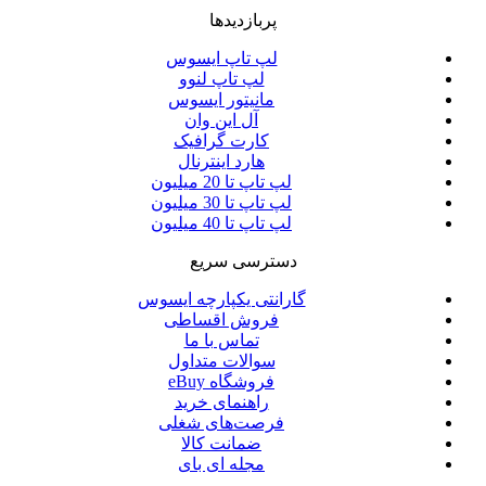
پربازدیدها
لپ تاپ ایسوس
لپ تاپ لنوو
مانیتور ایسوس
آل این وان
کارت گرافیک
هارد اینترنال
لپ تاپ تا 20 میلیون
لپ تاپ تا 30 میلیون
لپ تاپ تا 40 میلیون
دسترسی سریع
گارانتی یکپارچه ایسوس
فروش اقساطی
تماس با ما
سوالات متداول
فروشگاه eBuy
راهنمای خرید
فرصت‌های شغلی
ضمانت کالا
مجله ای بای