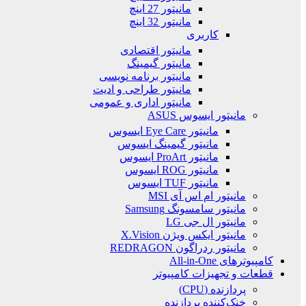
مانیتور 27 اینچ
مانیتور 32 اینچ
کاربری
مانیتور اقتصادی
مانیتور گیمینگ
مانیتور برنامه نویسی
مانیتور طراحی و ادیت
مانیتور اداری و عمومی
مانیتور ایسوس ASUS
مانیتور Eye Care ایسوس
مانیتور گیمینگ ایسوس
مانیتور ProArt ایسوس
مانیتور ROG ایسوس
مانیتور TUF ایسوس
مانیتور ام اس آی MSI
مانیتور سامسونگ Samsung
مانیتور ال جی LG
مانیتور ایکس ویژن X.Vision
مانیتور ردراگون REDRAGON
کامپیوترهای All-in-One
قطعات و تجهیزات کامپیوتر
پردازنده (CPU)
خنک‌کننده پردازنده