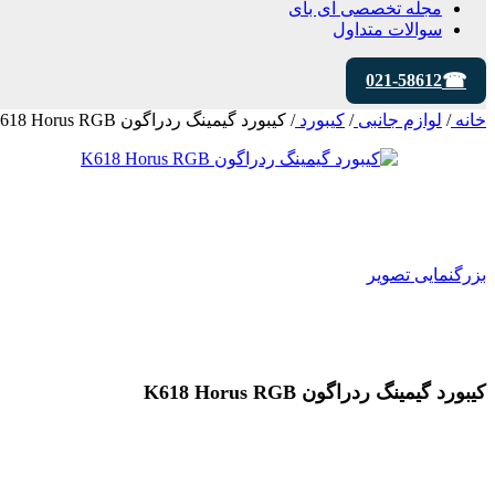
مجله تخصصی ای‌ بای
سوالات متداول
021-58612
خانه
/
لوازم جانبی
/
کیبورد
/
کیبورد گیمینگ ردراگون K618 Horus RGB
بزرگنمایی تصویر
کیبورد گیمینگ ردراگون K618 Horus RGB