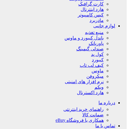
کارت گرافیک
هارد اینترنال
کیس کامپیوتر
مادربرد
لوازم جانبی
منبع تغذیه
باندل کیبورد و ماوس
پاوربانک
صندلی گیمینگ
کول پد
کیبورد
کیف لپ تاپ
ماوس
میکروفن
نرم افزار های امنیتی
وبکم
هارد اکسترنال
درباره ما
راهنمای خرید اینترنتی
ضمانت کالا
همکاری با فروشگاه eBuy
تماس با ما