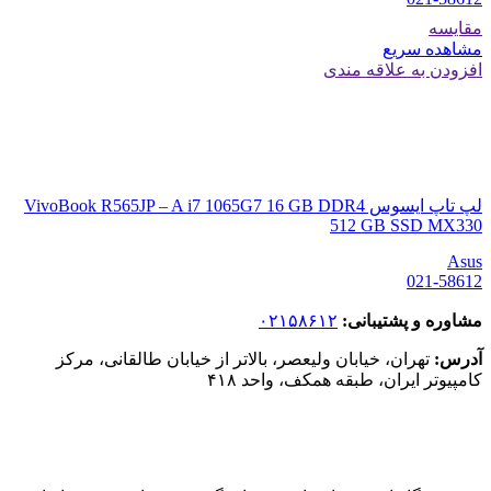
مقایسه
مشاهده سریع
افزودن به علاقه مندی
لپ تاپ ایسوس VivoBook R565JP – A i7 1065G7 16 GB DDR4
512 GB SSD MX330
Asus
021-58612
مشاوره و پشتیبانی:
۰۲۱۵۸۶۱۲
آدرس:
تهران، خیابان ولیعصر، بالاتر از خیابان طالقانی، مرکز
کامپیوتر ایران، طبقه همکف، واحد ۴۱۸