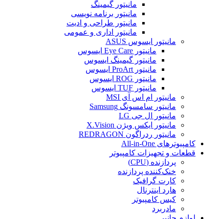
مانیتور گیمینگ
مانیتور برنامه نویسی
مانیتور طراحی و ادیت
مانیتور اداری و عمومی
مانیتور ایسوس ASUS
مانیتور Eye Care ایسوس
مانیتور گیمینگ ایسوس
مانیتور ProArt ایسوس
مانیتور ROG ایسوس
مانیتور TUF ایسوس
مانیتور ام اس آی MSI
مانیتور سامسونگ Samsung
مانیتور ال جی LG
مانیتور ایکس ویژن X.Vision
مانیتور ردراگون REDRAGON
کامپیوترهای All-in-One
قطعات و تجهیزات کامپیوتر
پردازنده (CPU)
خنک‌کننده پردازنده
کارت گرافیک
هارد اینترنال
کیس کامپیوتر
مادربرد
لوازم جانبی