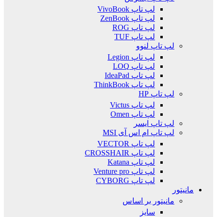
لپ تاپ VivoBook
لپ تاپ ZenBook
لپ تاپ ROG
لپ تاپ TUF
لپ تاپ لنوو
لپ تاپ Legion
لپ تاپ LOQ
لپ تاپ IdeaPad
لپ تاپ ThinkBook
لپ تاپ HP
لپ تاپ Victus
لپ تاپ Omen
لپ تاپ ایسر
لپ تاپ ام اس آی MSI
لپ تاپ VECTOR
لپ تاپ CROSSHAIR
لپ تاپ Katana
لپ تاپ Venture pro
لپ تاپ CYBORG
مانیتور
مانیتور بر اساس
سایز