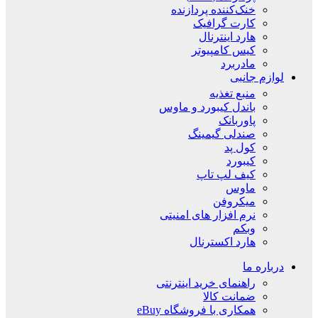
خنک‌کننده پردازنده
کارت گرافیک
هارد اینترنال
کیس کامپیوتر
مادربرد
لوازم جانبی
منبع تغذیه
باندل کیبورد و ماوس
پاوربانک
صندلی گیمینگ
کول پد
کیبورد
کیف لپ تاپ
ماوس
میکروفن
نرم افزار های امنیتی
وبکم
هارد اکسترنال
درباره ما
راهنمای خرید اینترنتی
ضمانت کالا
همکاری با فروشگاه eBuy