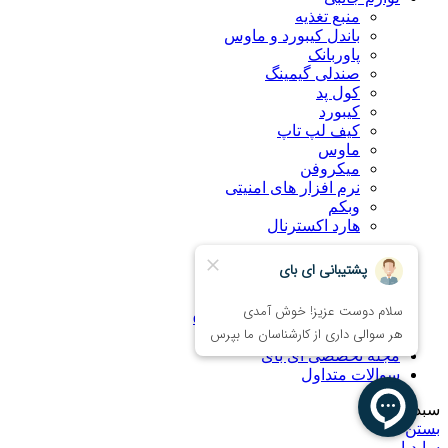
منبع تغذیه
باندل کیبورد و ماوس
پاوربانک
صندلی گیمینگ
کول پد
کیبورد
کیف لپ تاپ
ماوس
میکروفن
نرم افزار های امنیتی
وبکم
هارد اکسترنال
درباره ما
راهنمای خرید اینترنتی
ضمانت کالا
همکاری با فروشگاه eBuy
تماس با ما
مجله تخصصی ای‌ بای
سوالات متداول
سبد خرید
بستن
سایدبار