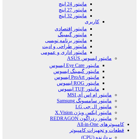
مانیتور 24 اینچ
مانیتور 27 اینچ
مانیتور 32 اینچ
کاربری
مانیتور اقتصادی
مانیتور گیمینگ
مانیتور برنامه نویسی
مانیتور طراحی و ادیت
مانیتور اداری و عمومی
مانیتور ایسوس ASUS
مانیتور Eye Care ایسوس
مانیتور گیمینگ ایسوس
مانیتور ProArt ایسوس
مانیتور ROG ایسوس
مانیتور TUF ایسوس
مانیتور ام اس آی MSI
مانیتور سامسونگ Samsung
مانیتور ال جی LG
مانیتور ایکس ویژن X.Vision
مانیتور ردراگون REDRAGON
کامپیوترهای All-in-One
قطعات و تجهیزات کامپیوتر
پردازنده (CPU)