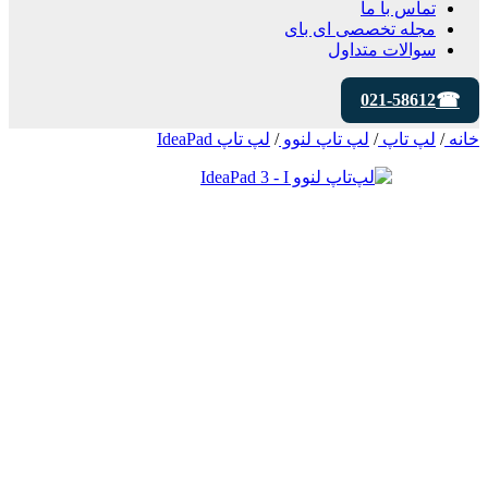
تماس با ما
مجله تخصصی ای‌ بای
سوالات متداول
021-58612
خانه
/
لپ تاپ
/
لپ تاپ لنوو
/
لپ تاپ IdeaPad