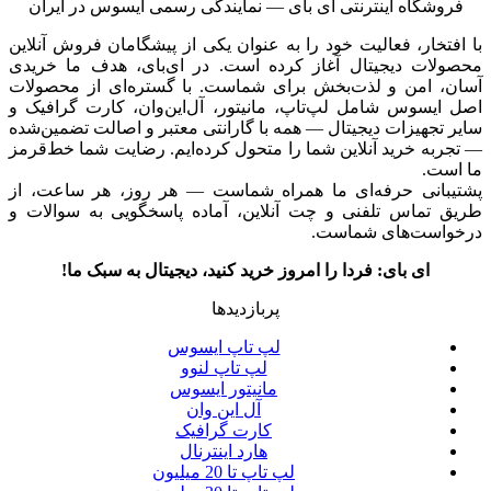
فروشگاه اینترنتی ای‌ بای — نمایندگی رسمی ایسوس در ایران
با افتخار، فعالیت خود را به عنوان یکی از پیشگامان فروش آنلاین
محصولات دیجیتال آغاز کرده است. در ای‌بای، هدف ما خریدی
آسان، امن و لذت‌بخش برای شماست. با گستره‌ای از محصولات
اصل ایسوس شامل لپ‌تاپ، مانیتور، آل‌این‌وان، کارت گرافیک و
سایر تجهیزات دیجیتال — همه با گارانتی معتبر و اصالت تضمین‌شده
— تجربه خرید آنلاین شما را متحول کرده‌ایم. رضایت شما خط‌قرمز
ما است.
پشتیبانی حرفه‌ای ما همراه شماست — هر روز، هر ساعت، از
طریق تماس تلفنی و چت آنلاین، آماده پاسخگویی به سوالات و
درخواست‌های شماست.
ای بای: فردا را امروز خرید کنید، دیجیتال به سبک ما!
پربازدیدها
لپ تاپ ایسوس
لپ تاپ لنوو
مانیتور ایسوس
آل این وان
کارت گرافیک
هارد اینترنال
لپ تاپ تا 20 میلیون