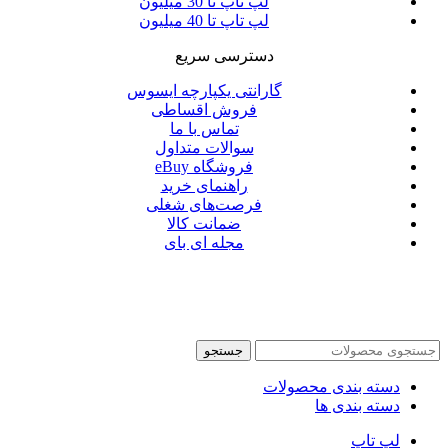
لپ تاپ تا 30 میلیون
لپ تاپ تا 40 میلیون
دسترسی سریع
گارانتی یکپارچه ایسوس
فروش اقساطی
تماس با ما
سوالات متداول
فروشگاه eBuy
راهنمای خرید
فرصت‌های شغلی
ضمانت کالا
مجله ای بای
جستجو
دسته بندی محصولات
دسته بندی ها
لپ تاپ