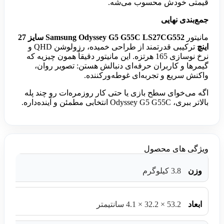
قیمتی خودش محسوب می‌شه.
جمع‌بندی نهایی
مانیتور
Samsung Odyssey G5 G55C LS27CG552 سایز 27
اینچ
ترکیبی قدرتمند از طراحی خمیده، رزولوشن QHD و
نرخ نوسازی 165 هرتزه. این مانیتور دقیقاً همون چیزیه که
گیمرها و کاربران حرفه‌ای دنبالش هستن: تصویر روان،
واکنش سریع و تجربه‌ای غوطه‌ورکننده.
اگه می‌خوای سطح بازی یا حتی کار روزمره‌ات رو چند پله
بالاتر ببری، Odyssey G5 G55C انتخابی مطمئن و آینده‌داره.
ویژگی های محصول
وزن
3.8 کیلوگرم
ابعاد
53.2 × 32.2 × 4.1 سانتیمتر