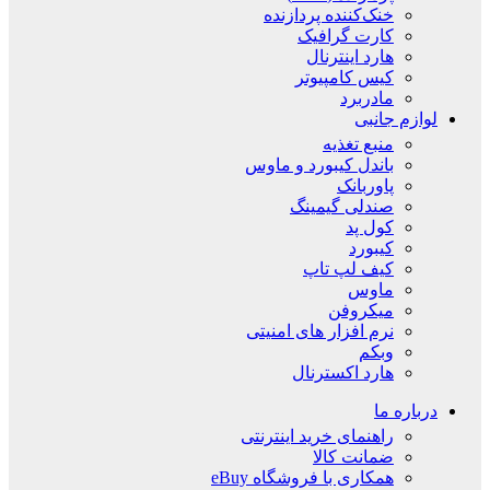
خنک‌کننده پردازنده
کارت گرافیک
هارد اینترنال
کیس کامپیوتر
مادربرد
لوازم جانبی
منبع تغذیه
باندل کیبورد و ماوس
پاوربانک
صندلی گیمینگ
کول پد
کیبورد
کیف لپ تاپ
ماوس
میکروفن
نرم افزار های امنیتی
وبکم
هارد اکسترنال
درباره ما
راهنمای خرید اینترنتی
ضمانت کالا
همکاری با فروشگاه eBuy