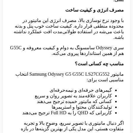
مصرف انرژی و کیفیت ساخت
با وجود نرخ نوسازی بالا، مصرف انرژی این مانیتور در
محدوده منطقی قرار داره. کیفیت ساخت خوب پنل و بدنه
باعث می‌شه در استفاده طولانی‌مدت افت عملکرد نداشته
باشه.
سری Odyssey سامسونگ به دوام و کیفیت معروفه و G55C
هم از همین استانداردها پیروی می‌کنه.
مناسب چه کسانی است؟
مانیتور Samsung Odyssey G5 G55C LS27CG552 انتخاب
مناسبی است برای:
گیمرهای حرفه‌ای و نیمه‌حرفه‌ای
کاربران علاقه‌مند به تصویر روان و سریع
کسانی که مانیتور خمیده ترجیح می‌دهند
تولیدکنندگان محتوا و استریمرها
کاربرانی که QHD را به Full HD ترجیح می‌دهند
اگر دنبال مانیتوری با تصویر سریع، وضوح بالا و تجربه
متفاوت هستی، این مدل یکی از بهترین گزینه‌ها در بازه