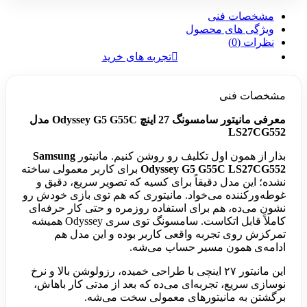
مشخصات فنی
ویژگی های محصول
نظرات (0)
تجربه های خرید
مشخصات فنی
معرفی مانیتور سامسونگ 27 اینچ Odyssey G5 G55C مدل
LS27CG552
بذار از همون اول تکلیف رو روشن کنیم. مانیتور
Samsung
Odyssey G5 G55C LS27CG552
برای کاربر معمولی ساخته
نشده؛ این مدل دقیقاً برای کسیه که تصویر سریع، دقیق و
غوطه‌ورکننده می‌خواد. مانیتوری که هم توی بازی خودش رو
نشون می‌ده، هم برای استفاده روزمره و حتی کار حرفه‌ای
کاملاً قابل اتکاست. سامسونگ توی سری Odyssey همیشه
تمرکزش روی تجربه واقعی کاربر بوده و این مدل هم
ادامه‌ی همون مسیر حساب می‌شه.
این مانیتور ۲۷ اینچی با طراحی خمیده، رزولوشن بالا و نرخ
نوسازی سریع، تجربه‌ای می‌ده که بعد از مدتی کار باهاش،
برگشتن به مانیتورهای معمولی سخت می‌شه.