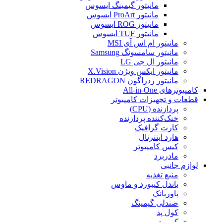
مانیتور گیمینگ ایسوس
مانیتور ProArt ایسوس
مانیتور ROG ایسوس
مانیتور TUF ایسوس
مانیتور ام اس آی MSI
مانیتور سامسونگ Samsung
مانیتور ال جی LG
مانیتور ایکس ویژن X.Vision
مانیتور ردراگون REDRAGON
کامپیوترهای All-in-One
قطعات و تجهیزات کامپیوتر
پردازنده (CPU)
خنک‌کننده پردازنده
کارت گرافیک
هارد اینترنال
کیس کامپیوتر
مادربرد
لوازم جانبی
منبع تغذیه
باندل کیبورد و ماوس
پاوربانک
صندلی گیمینگ
کول پد
کیبورد