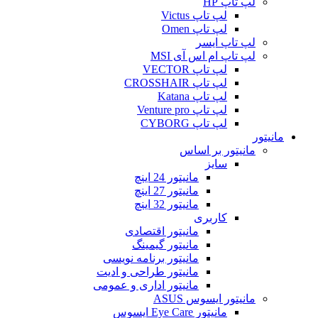
لپ تاپ HP
لپ تاپ Victus
لپ تاپ Omen
لپ تاپ ایسر
لپ تاپ ام اس آی MSI
لپ تاپ VECTOR
لپ تاپ CROSSHAIR
لپ تاپ Katana
لپ تاپ Venture pro
لپ تاپ CYBORG
مانیتور
مانیتور بر اساس
سایز
مانیتور 24 اینچ
مانیتور 27 اینچ
مانیتور 32 اینچ
کاربری
مانیتور اقتصادی
مانیتور گیمینگ
مانیتور برنامه نویسی
مانیتور طراحی و ادیت
مانیتور اداری و عمومی
مانیتور ایسوس ASUS
مانیتور Eye Care ایسوس