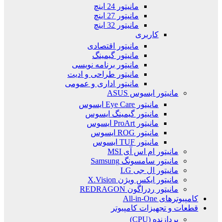
مانیتور 24 اینچ
مانیتور 27 اینچ
مانیتور 32 اینچ
کاربری
مانیتور اقتصادی
مانیتور گیمینگ
مانیتور برنامه نویسی
مانیتور طراحی و ادیت
مانیتور اداری و عمومی
مانیتور ایسوس ASUS
مانیتور Eye Care ایسوس
مانیتور گیمینگ ایسوس
مانیتور ProArt ایسوس
مانیتور ROG ایسوس
مانیتور TUF ایسوس
مانیتور ام اس آی MSI
مانیتور سامسونگ Samsung
مانیتور ال جی LG
مانیتور ایکس ویژن X.Vision
مانیتور ردراگون REDRAGON
کامپیوترهای All-in-One
قطعات و تجهیزات کامپیوتر
پردازنده (CPU)