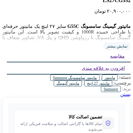
LS27CG552
۲۰,۹۰۰,۰۰۰
تومان
مانیتور گیمینگ سامسونگ G55C
سایز ۲۷ اینچ یک مانیتور حرفه‌ای
با طراحی خمیده 1000R و کیفیت تصویر بالا است. این مانیتور
گیمینگ سامسونگ با رزولوشن QHD و پنل VA، تصاویر شفاف با
کنتراست عالی نمایش می‌دهد. نرخ نوسازی 165 هرتز و زمان
نمایش بیشتر
پاسخ‌دهی 1 میلی‌ثانیه، اجرای روان بازی‌ها و حرکات سریع را
تضمین می‌کند. پشتیبانی از AMD FreeSync باعث کاهش پارگی
مقایسه
تصویر می‌شود. مانیتور گیمینگ سامسونگ G55C انتخابی مناسب
برای گیمرها، استریمرها و کاربرانی است که به سرعت و دقت
افزودن به علاقه مندی
تصویر اهمیت می‌دهند.
دسته:
,
مانیتور
مانیتور سامسونگ Samsung
برچسب:
,
مانیتور 27 اینچ
مانیتور گیمینگ
برند:
Samsung
بستن
تضمین اصالت کالا
تمام کالاها با گارانتی اصالت و سلامت فیزیکی ارائه
می‌شوند.