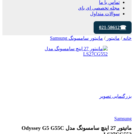
تماس با ما
مجله تخصصی ای‌ بای
سوالات متداول
021-58612
خانه
/
مانیتور
/
مانیتور سامسونگ Samsung
بزرگنمایی تصویر
Samsung
مانیتور 27 اینچ سامسونگ مدل Odyssey G5 G55C