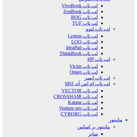
لپ تاپ VivoBook
لپ تاپ ZenBook
لپ تاپ ROG
لپ تاپ TUF
لپ تاپ لنوو
لپ تاپ Legion
لپ تاپ LOQ
لپ تاپ IdeaPad
لپ تاپ ThinkBook
لپ تاپ HP
لپ تاپ Victus
لپ تاپ Omen
لپ تاپ ایسر
لپ تاپ ام اس آی MSI
لپ تاپ VECTOR
لپ تاپ CROSSHAIR
لپ تاپ Katana
لپ تاپ Venture pro
لپ تاپ CYBORG
مانیتور
مانیتور بر اساس
سایز