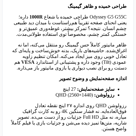
طراحی خمیده و ظاهر گیمینگ
Odyssey G5 G55C طراحی خمیده با شعاع
1000R
داره؛
یعنی انحنای صفحه تقریباً هم‌راستاست با میدان دید طبیعی
چشم انسان. نتیجه؟ تمرکز بیشتر، غوطه‌وری عمیق‌تر و
خستگی کمتر چشم، مخصوصاً توی استفاده طولانی‌مدت.
ظاهر مانیتور کاملاً حس گیمینگ رو منتقل می‌کنه، اما نه
اغراق‌شده. حاشیه‌های باریک، بدنه خوش‌ساخت و پایه‌ای که
تعادل خوبی روی میز ایجاد می‌کنه. امکان تنظیم زاویه
عمودی (Tilt) وجود داره و پشتیبانی از استاندارد
VESA
هم
دستت رو برای نصب دیواری یا بازوی مانیتور باز می‌ذاره.
اندازه صفحه‌نمایش و وضوح تصویر
سایز صفحه‌نمایش:
27 اینچ
رزولوشن:
QHD (2560×1440)
رزولوشن QHD روی اندازه ۲۷ اینچ نقطه تعادل
فوق‌العاده‌ایه. نه فشار سنگین 4K رو به کارت گرافیک
میاره، نه مثل Full HD جزئیات رو از دست می‌ده. تصویر
شارپه، متن‌ها تمیز دیده می‌شن و جزئیات بازی یا فیلم کاملاً
واضح هستن.