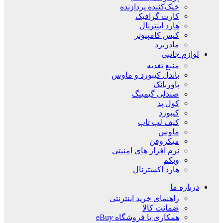
خنک‌کننده پردازنده
کارت گرافیک
هارد اینترنال
کیس کامپیوتر
مادربرد
لوازم جانبی
منبع تغذیه
باندل کیبورد و ماوس
پاوربانک
صندلی گیمینگ
کول پد
کیبورد
کیف لپ تاپ
ماوس
میکروفن
نرم افزار های امنیتی
وبکم
هارد اکسترنال
درباره ما
راهنمای خرید اینترنتی
ضمانت کالا
همکاری با فروشگاه eBuy