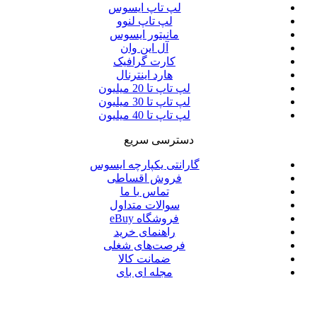
لپ تاپ ایسوس
لپ تاپ لنوو
مانیتور ایسوس
آل این وان
کارت گرافیک
هارد اینترنال
لپ تاپ تا 20 میلیون
لپ تاپ تا 30 میلیون
لپ تاپ تا 40 میلیون
دسترسی سریع
گارانتی یکپارچه ایسوس
فروش اقساطی
تماس با ما
سوالات متداول
فروشگاه eBuy
راهنمای خرید
فرصت‌های شغلی
ضمانت کالا
مجله ای بای