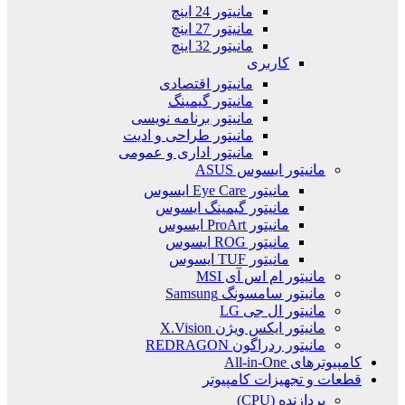
مانیتور 24 اینچ
مانیتور 27 اینچ
مانیتور 32 اینچ
کاربری
مانیتور اقتصادی
مانیتور گیمینگ
مانیتور برنامه نویسی
مانیتور طراحی و ادیت
مانیتور اداری و عمومی
مانیتور ایسوس ASUS
مانیتور Eye Care ایسوس
مانیتور گیمینگ ایسوس
مانیتور ProArt ایسوس
مانیتور ROG ایسوس
مانیتور TUF ایسوس
مانیتور ام اس آی MSI
مانیتور سامسونگ Samsung
مانیتور ال جی LG
مانیتور ایکس ویژن X.Vision
مانیتور ردراگون REDRAGON
کامپیوترهای All-in-One
قطعات و تجهیزات کامپیوتر
پردازنده (CPU)