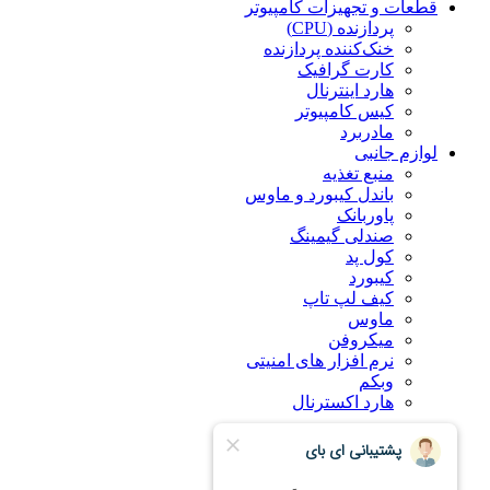
قطعات و تجهیزات کامپیوتر
پردازنده (CPU)
خنک‌کننده پردازنده
کارت گرافیک
هارد اینترنال
کیس کامپیوتر
مادربرد
لوازم جانبی
منبع تغذیه
باندل کیبورد و ماوس
پاوربانک
صندلی گیمینگ
کول پد
کیبورد
کیف لپ تاپ
ماوس
میکروفن
نرم افزار های امنیتی
وبکم
هارد اکسترنال
درباره ما
راهنمای خرید اینترنتی
ضمانت کالا