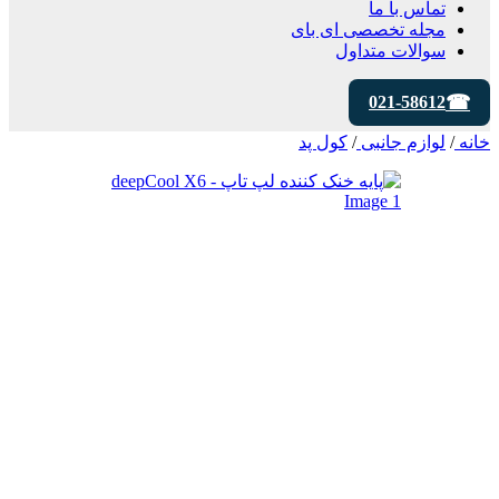
تماس با ما
مجله تخصصی ای‌ بای
سوالات متداول
021-58612
خانه
/
لوازم جانبی
/
کول پد