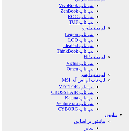
لپ تاپ VivoBook
لپ تاپ ZenBook
لپ تاپ ROG
لپ تاپ TUF
لپ تاپ لنوو
لپ تاپ Legion
لپ تاپ LOQ
لپ تاپ IdeaPad
لپ تاپ ThinkBook
لپ تاپ HP
لپ تاپ Victus
لپ تاپ Omen
لپ تاپ ایسر
لپ تاپ ام اس آی MSI
لپ تاپ VECTOR
لپ تاپ CROSSHAIR
لپ تاپ Katana
لپ تاپ Venture pro
لپ تاپ CYBORG
مانیتور
مانیتور بر اساس
سایز