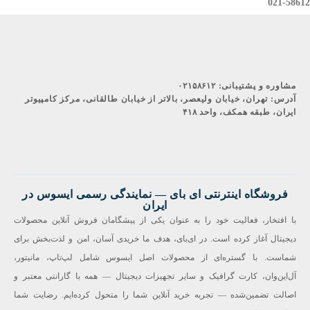
021-58612
مشاوره و پشتیبانی:
۰۲۱۵۸۶۱۲
آدرس:
تهران، خیابان ولیعصر، بالاتر از خیابان طالقانی، مرکز کامپیوتر
ایران، طبقه همکف، واحد ۴۱۸
فروشگاه اینترنتی ای‌ بای — نمایندگی رسمی ایسوس در
ایران
با افتخار، فعالیت خود را به عنوان یکی از پیشگامان فروش آنلاین محصولات
دیجیتال آغاز کرده است. در ای‌بای، هدف ما خریدی آسان، امن و لذت‌بخش برای
شماست. با گستره‌ای از محصولات اصل ایسوس شامل لپ‌تاپ، مانیتور،
آل‌این‌وان، کارت گرافیک و سایر تجهیزات دیجیتال — همه با گارانتی معتبر و
اصالت تضمین‌شده — تجربه خرید آنلاین شما را متحول کرده‌ایم. رضایت شما