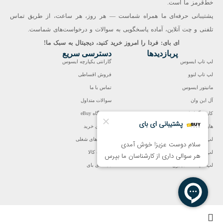
خط‌قرمز ما است.
پشتیبانی حرفه‌ای ما همراه شماست — هر روز، هر ساعت، از طریق تماس
تلفنی و چت آنلاین، آماده پاسخگویی به سوالات و درخواست‌های شماست.
ای بای: فردا را امروز خرید کنید، دیجیتال به سبک ما!
پربازدیدها
دسترسی سریع
لپ تاپ ایسوس
گارانتی یکپارچه ایسوس
لپ تاپ لنوو
فروش اقساطی
مانیتور ایسوس
تماس با ما
آل این وان
سوالات متداول
کارت گرافیک
فروشگاه eBuy
هارد اینترنال
راهنمای خرید
لپ تاپ تا 20 میلیون
فرصت‌های شغلی
لپ تاپ تا 30 میلیون
ضمانت کالا
لپ تاپ تا 40 میلیون
مجله ای بای