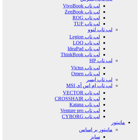
لپ تاپ VivoBook
لپ تاپ ZenBook
لپ تاپ ROG
لپ تاپ TUF
لپ تاپ لنوو
لپ تاپ Legion
لپ تاپ LOQ
لپ تاپ IdeaPad
لپ تاپ ThinkBook
لپ تاپ HP
لپ تاپ Victus
لپ تاپ Omen
لپ تاپ ایسر
لپ تاپ ام اس آی MSI
لپ تاپ VECTOR
لپ تاپ CROSSHAIR
لپ تاپ Katana
لپ تاپ Venture pro
لپ تاپ CYBORG
مانیتور
مانیتور بر اساس
سایز