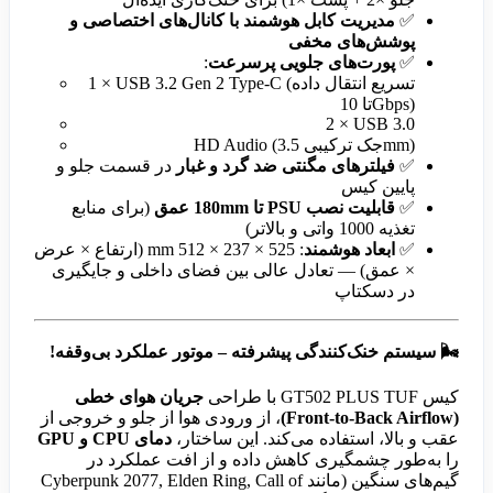
✅
مدیریت کابل هوشمند با کانال‌های اختصاصی و
پوشش‌های مخفی
✅
پورت‌های جلویی پرسرعت
:
1 × USB 3.2 Gen 2 Type-C (تسریع انتقال داده
تا 10Gbps)
2 × USB 3.0
HD Audio (جک ترکیبی 3.5mm)
✅
فیلترهای مگنتی ضد گرد و غبار
در قسمت جلو و
پایین کیس
✅
قابلیت نصب PSU تا 180mm عمق
(برای منابع
تغذیه 1000 واتی و بالاتر)
✅
ابعاد هوشمند
: 525 × 237 × 512 mm (ارتفاع × عرض
× عمق) — تعادل عالی بین فضای داخلی و جایگیری
در دسکتاپ
🌬️
سیستم خنک‌کنندگی پیشرفته – موتور عملکرد بی‌وقفه!
کیس GT502 PLUS TUF با طراحی
جریان هوای خطی
(Front-to-Back Airflow)
، از ورودی هوا از جلو و خروجی از
عقب و بالا، استفاده می‌کند. این ساختار،
دمای CPU و GPU
را به‌طور چشمگیری کاهش داده و از افت عملکرد در
گیم‌های سنگین (مانند Cyberpunk 2077, Elden Ring, Call of