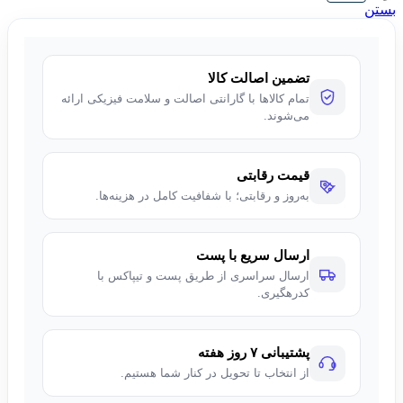
✅
سیستم خنک‌کنندگی هوشمند
: حداکثر پشتیبانی از
6 فن
بستن
120mm / 140mm
یا
3 فن 120mm + 1 رادیاتور 360mm در بالا
✅
پیش‌نصب‌شده با 3 فن 140mm PWM ARGB
(پنل جلو ×2
+ پشت ×1) برای خنک‌کاری ایده‌آل
✅
مدیریت کابل هوشمند با کانال‌های اختصاصی و پوشش‌های
تضمین اصالت کالا
مخفی
تمام کالاها با گارانتی اصالت و سلامت فیزیکی ارائه
✅
پورت‌های جلویی پرسرعت
:
می‌شوند.
1 × USB 3.2 Gen 2 Type-C (تسریع انتقال داده تا
10Gbps)
2 × USB 3.0
قیمت رقابتی
HD Audio (جک ترکیبی 3.5mm)
به‌روز و رقابتی؛ با شفافیت کامل در هزینه‌ها.
ارسال سریع با پست
ارسال سراسری از طریق پست و تیپاکس با
کدرهگیری.
پشتیبانی ۷ روز هفته
از انتخاب تا تحویل در کنار شما هستیم.