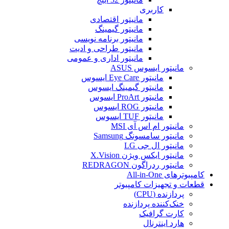
کاربری
مانیتور اقتصادی
مانیتور گیمینگ
مانیتور برنامه نویسی
مانیتور طراحی و ادیت
مانیتور اداری و عمومی
مانیتور ایسوس ASUS
مانیتور Eye Care ایسوس
مانیتور گیمینگ ایسوس
مانیتور ProArt ایسوس
مانیتور ROG ایسوس
مانیتور TUF ایسوس
مانیتور ام اس آی MSI
مانیتور سامسونگ Samsung
مانیتور ال جی LG
مانیتور ایکس ویژن X.Vision
مانیتور ردراگون REDRAGON
کامپیوترهای All-in-One
قطعات و تجهیزات کامپیوتر
پردازنده (CPU)
خنک‌کننده پردازنده
کارت گرافیک
هارد اینترنال