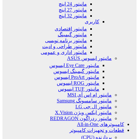
مانیتور 24 اینچ
مانیتور 27 اینچ
مانیتور 32 اینچ
کاربری
مانیتور اقتصادی
مانیتور گیمینگ
مانیتور برنامه نویسی
مانیتور طراحی و ادیت
مانیتور اداری و عمومی
مانیتور ایسوس ASUS
مانیتور Eye Care ایسوس
مانیتور گیمینگ ایسوس
مانیتور ProArt ایسوس
مانیتور ROG ایسوس
مانیتور TUF ایسوس
مانیتور ام اس آی MSI
مانیتور سامسونگ Samsung
مانیتور ال جی LG
مانیتور ایکس ویژن X.Vision
مانیتور ردراگون REDRAGON
کامپیوترهای All-in-One
قطعات و تجهیزات کامپیوتر
پردازنده (CPU)