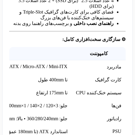
4 عدد اسلات 2.5″ (برای SSD) + 2 عدد اسلات 3.5″
(برای HDD)
فضای کافی برای کارت‌های گرافیک Triple-Slot و
سیستم‌های خنک‌کننده با فن‌های بزرگ
راهنمای نصب داخلی
و برچسب‌های راهنما روی بدنه
⚙️
سازگاری سخت‌افزاری کامل:
کامپوننت
حد
ATX / Micro-ATX / Mini-ITX
مادربرد
کارت گرافیک
تا 400mm طول
سیستم خنک‌کننده CPU
تا 175mm ارتفاع
فن‌ها
جلو: 3×120 / 2×140 / 1×200mm • بالا: 3×120 / 2×140mm • عقب: 1×120 / 1×140mm
رادیاتور
جلو: 360/280/240mm • بالا: 360/280/240mm
PSU
استاندارد ATX (تا 180mm عمق)