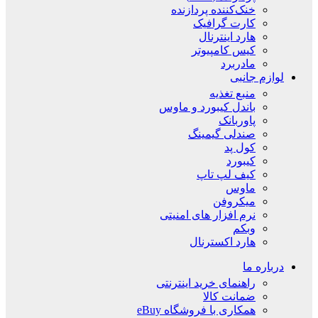
خنک‌کننده پردازنده
کارت گرافیک
هارد اینترنال
کیس کامپیوتر
مادربرد
لوازم جانبی
منبع تغذیه
باندل کیبورد و ماوس
پاوربانک
صندلی گیمینگ
کول پد
کیبورد
کیف لپ تاپ
ماوس
میکروفن
نرم افزار های امنیتی
وبکم
هارد اکسترنال
درباره ما
راهنمای خرید اینترنتی
ضمانت کالا
همکاری با فروشگاه eBuy