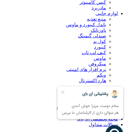
کیس کامپیوتر
مادربرد
لوازم جانبی
منبع تغذیه
باندل کیبورد و ماوس
پاوربانک
صندلی گیمینگ
کول پد
کیبورد
کیف لپ تاپ
ماوس
میکروفن
نرم افزار های امنیتی
وبکم
هارد اکسترنال
درباره ما
راهنمای خرید اینترنتی
ضمانت کالا
همکاری با فروشگاه eBuy
تماس با ما
مجله تخصصی ای‌ بای
سوالات متداول