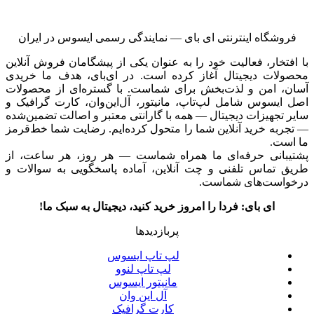
فروشگاه اینترنتی ای‌ بای — نمایندگی رسمی ایسوس در ایران
با افتخار، فعالیت خود را به عنوان یکی از پیشگامان فروش آنلاین
محصولات دیجیتال آغاز کرده است. در ای‌بای، هدف ما خریدی
آسان، امن و لذت‌بخش برای شماست. با گستره‌ای از محصولات
اصل ایسوس شامل لپ‌تاپ، مانیتور، آل‌این‌وان، کارت گرافیک و
سایر تجهیزات دیجیتال — همه با گارانتی معتبر و اصالت تضمین‌شده
— تجربه خرید آنلاین شما را متحول کرده‌ایم. رضایت شما خط‌قرمز
ما است.
پشتیبانی حرفه‌ای ما همراه شماست — هر روز، هر ساعت، از
طریق تماس تلفنی و چت آنلاین، آماده پاسخگویی به سوالات و
درخواست‌های شماست.
ای بای: فردا را امروز خرید کنید، دیجیتال به سبک ما!
پربازدیدها
لپ تاپ ایسوس
لپ تاپ لنوو
مانیتور ایسوس
آل این وان
کارت گرافیک