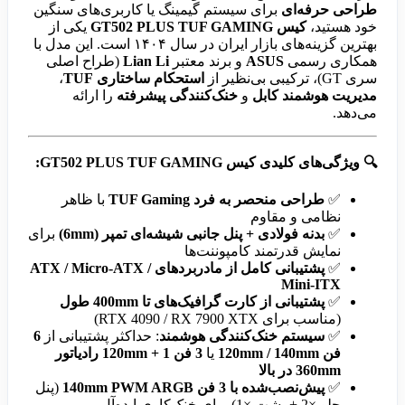
طراحی حرفه‌ای
برای سیستم گیمینگ یا کاربری‌های سنگین
خود هستید،
کیس GT502 PLUS TUF GAMING
یکی از
بهترین گزینه‌های بازار ایران در سال ۱۴۰۴ است. این مدل با
همکاری رسمی
ASUS
و برند معتبر
Lian Li
(طراح اصلی
سری GT)، ترکیبی بی‌نظیر از
استحکام ساختاری TUF
،
مدیریت هوشمند کابل
و
خنک‌کنندگی پیشرفته
را ارائه
می‌دهد.
🔍
ویژگی‌های کلیدی کیس GT502 PLUS TUF GAMING:
✅
طراحی منحصر به فرد TUF Gaming
با ظاهر
نظامی و مقاوم
✅
بدنه فولادی + پنل جانبی شیشه‌ای تمپر (6mm)
برای
نمایش قدرتمند کامپوننت‌ها
✅
پشتیبانی کامل از مادربردهای ATX / Micro-ATX /
Mini-ITX
✅
پشتیبانی از کارت گرافیک‌های تا 400mm طول
(مناسب برای RTX 4090 / RX 7900 XTX)
✅
سیستم خنک‌کنندگی هوشمند
: حداکثر پشتیبانی از
6
فن 120mm / 140mm
یا
3 فن 120mm + 1 رادیاتور
360mm در بالا
✅
پیش‌نصب‌شده با 3 فن 140mm PWM ARGB
(پنل
جلو ×2 + پشت ×1) برای خنک‌کاری ایده‌آل