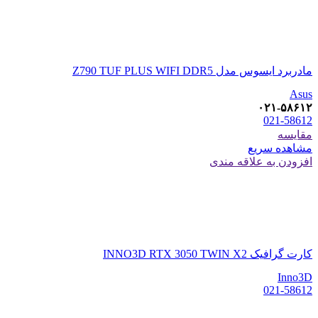
مادربرد ایسوس مدل Z790 TUF PLUS WIFI DDR5
Asus
۰۲۱-۵۸۶۱۲
021-58612
مقایسه
مشاهده سریع
افزودن به علاقه مندی
کارت گرافیک INNO3D RTX 3050 TWIN X2
Inno3D
021-58612