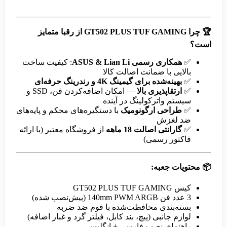
🏆
چرا GT502 PLUS TUF GAMING از رقبا متمایز
است؟
✅
همکاری رسمی ASUS & Lian Li
: کیفیت ساخت
بالایی با ضمانت اصالت کالا
✅
بهینه‌شده برای گیمینگ 4K و رندرینگ حرفه‌ای
✅
ارتقاپذیری بالا
— امکان اضافه‌کردن فن، SSD و
سیستم واترکولینگ در آینده
✅
طراحی ارگونومیک
با دستگیره‌های محکم و پایه‌های
ضد لغزش
✅
گارانتی اصالت 18 ماهه
از فروشگاه معتبر (با ارائه
فاکتور رسمی)
📦
محتویات جعبه:
کیس GT502 PLUS TUF GAMING
3 عدد فن 140mm PWM ARGB (پیش‌نصب شده)
بسته‌بندی محافظت‌شده با فوم ضد ضربه
لوازم جانبی (پیچ، بند کابل، فیلتر گرد و غبار اضافه)
راهنمای نصب فارسی + انگلیسی