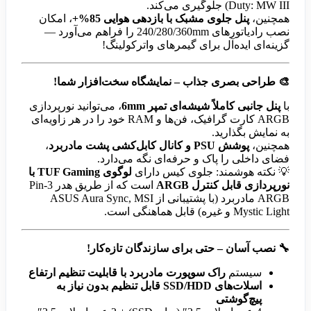
Duty: MW III) جلوگیری می‌کند.
همچنین،
پنل جلوی مشبک با بازدهی هوایی 85%+
، امکان
نصب رادیاتورهای 240/280/360mm را فراهم می‌آورد —
گزینه‌ای ایده‌آل برای گیمرهای واترکولینگ!
🎨
طراحی بصری جذاب – نمایشگاه سخت‌افزار شما!
با
پنل جانبی کاملاً شیشه‌ای تمپر 6mm
، می‌توانید نورپردازی
ARGB کارت گرافیک، فن‌ها و RAM خود را در هر زاویه‌ای
به نمایش بگذارید.
همچنین،
پوشش PSU و کانال کابل‌کشی پشت مادربرد
،
فضای داخلی را پاک و حرفه‌ای نگه می‌دارد.
💡 نکته هوشمند: جلوی کیس دارای
لوگوی TUF Gaming با
نورپردازی قابل کنترل ARGB
است که از طریق هدر 3-Pin
ARGB مادربرد (با پشتیبانی از ASUS Aura Sync, MSI
Mystic Light و غیره) قابل هماهنگی است.
🔧
نصب آسان – حتی برای سازندگان تازه‌کار!
سیستم
راک سوپورت مادربرد با قابلیت تنظیم ارتفاع
اسلات‌های SSD/HDD قابل تنظیم بدون نیاز به
پیچ‌گوشتی