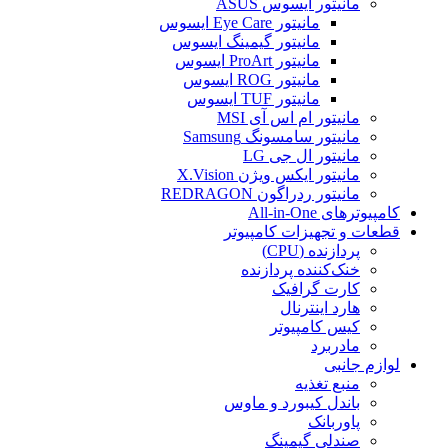
مانیتور ایسوس ASUS
مانیتور Eye Care ایسوس
مانیتور گیمینگ ایسوس
مانیتور ProArt ایسوس
مانیتور ROG ایسوس
مانیتور TUF ایسوس
مانیتور ام اس آی MSI
مانیتور سامسونگ Samsung
مانیتور ال جی LG
مانیتور ایکس ویژن X.Vision
مانیتور ردراگون REDRAGON
کامپیوترهای All-in-One
قطعات و تجهیزات کامپیوتر
پردازنده (CPU)
خنک‌کننده پردازنده
کارت گرافیک
هارد اینترنال
کیس کامپیوتر
مادربرد
لوازم جانبی
منبع تغذیه
باندل کیبورد و ماوس
پاوربانک
صندلی گیمینگ