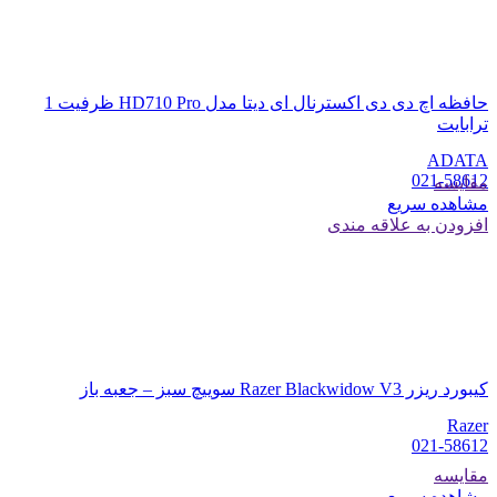
حافظه اچ دی دی اکسترنال ای دیتا مدل HD710 Pro ظرفیت 1
ترابایت
ADATA
021-58612
مقایسه
مشاهده سریع
افزودن به علاقه مندی
کیبورد ریزر Razer Blackwidow V3 سوییچ سبز – جعبه باز
Razer
021-58612
مقایسه
مشاهده سریع