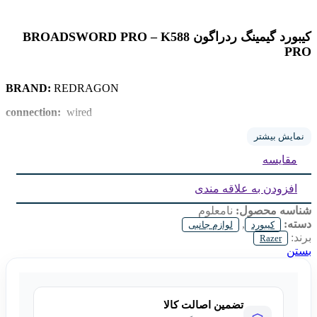
کیبورد گیمینگ ردراگون BROADSWORD PRO – K588
PRO
BRAND:
REDRAGON
connection:
wired
type switch:
BLUE
نمایش بیشتر
مقایسه
weight:
افزودن به علاقه مندی
شناسه محصول:
نامعلوم
دسته:
,
کیبورد
لوازم جانبی
برند:
Razer
بستن
تضمین اصالت کالا