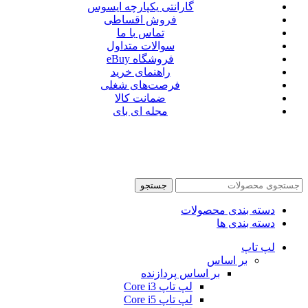
گارانتی یکپارچه ایسوس
فروش اقساطی
تماس با ما
سوالات متداول
فروشگاه eBuy
راهنمای خرید
فرصت‌های شغلی
ضمانت کالا
مجله ای بای
جستجو
دسته بندی محصولات
دسته بندی ها
لپ تاپ
بر اساس
بر اساس پردازنده
لپ تاپ Core i3
لپ تاپ Core i5