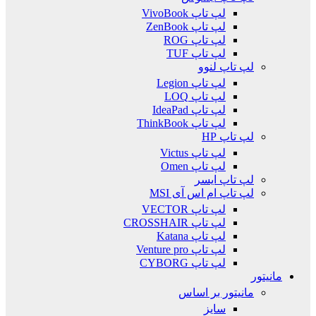
لپ تاپ VivoBook
لپ تاپ ZenBook
لپ تاپ ROG
لپ تاپ TUF
لپ تاپ لنوو
لپ تاپ Legion
لپ تاپ LOQ
لپ تاپ IdeaPad
لپ تاپ ThinkBook
لپ تاپ HP
لپ تاپ Victus
لپ تاپ Omen
لپ تاپ ایسر
لپ تاپ ام اس آی MSI
لپ تاپ VECTOR
لپ تاپ CROSSHAIR
لپ تاپ Katana
لپ تاپ Venture pro
لپ تاپ CYBORG
مانیتور
مانیتور بر اساس
سایز