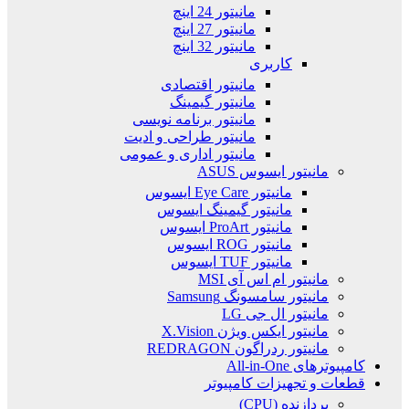
مانیتور 24 اینچ
مانیتور 27 اینچ
مانیتور 32 اینچ
کاربری
مانیتور اقتصادی
مانیتور گیمینگ
مانیتور برنامه نویسی
مانیتور طراحی و ادیت
مانیتور اداری و عمومی
مانیتور ایسوس ASUS
مانیتور Eye Care ایسوس
مانیتور گیمینگ ایسوس
مانیتور ProArt ایسوس
مانیتور ROG ایسوس
مانیتور TUF ایسوس
مانیتور ام اس آی MSI
مانیتور سامسونگ Samsung
مانیتور ال جی LG
مانیتور ایکس ویژن X.Vision
مانیتور ردراگون REDRAGON
کامپیوترهای All-in-One
قطعات و تجهیزات کامپیوتر
پردازنده (CPU)