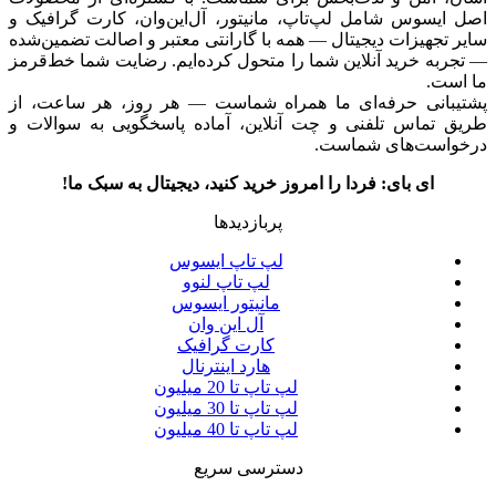
اصل ایسوس شامل لپ‌تاپ، مانیتور، آل‌این‌وان، کارت گرافیک و
سایر تجهیزات دیجیتال — همه با گارانتی معتبر و اصالت تضمین‌شده
— تجربه خرید آنلاین شما را متحول کرده‌ایم. رضایت شما خط‌قرمز
ما است.
پشتیبانی حرفه‌ای ما همراه شماست — هر روز، هر ساعت، از
طریق تماس تلفنی و چت آنلاین، آماده پاسخگویی به سوالات و
درخواست‌های شماست.
ای بای: فردا را امروز خرید کنید، دیجیتال به سبک ما!
پربازدیدها
لپ تاپ ایسوس
لپ تاپ لنوو
مانیتور ایسوس
آل این وان
کارت گرافیک
هارد اینترنال
لپ تاپ تا 20 میلیون
لپ تاپ تا 30 میلیون
لپ تاپ تا 40 میلیون
دسترسی سریع