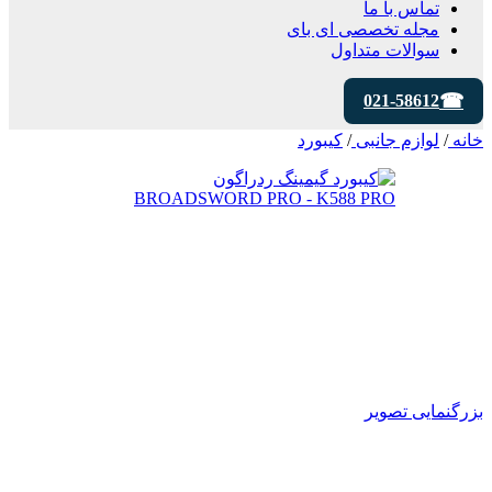
تماس با ما
مجله تخصصی ای‌ بای
سوالات متداول
021-58612
خانه
/
لوازم جانبی
/
کیبورد
بزرگنمایی تصویر