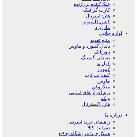
خنک‌کننده پردازنده
کارت گرافیک
هارد اینترنال
کیس کامپیوتر
مادربرد
لوازم جانبی
منبع تغذیه
باندل کیبورد و ماوس
پاوربانک
صندلی گیمینگ
کول پد
کیبورد
کیف لپ تاپ
ماوس
میکروفن
نرم افزار های امنیتی
وبکم
هارد اکسترنال
درباره ما
راهنمای خرید اینترنتی
ضمانت کالا
همکاری با فروشگاه eBuy