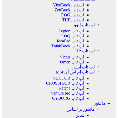
لپ تاپ VivoBook
لپ تاپ ZenBook
لپ تاپ ROG
لپ تاپ TUF
لپ تاپ لنوو
لپ تاپ Legion
لپ تاپ LOQ
لپ تاپ IdeaPad
لپ تاپ ThinkBook
لپ تاپ HP
لپ تاپ Victus
لپ تاپ Omen
لپ تاپ ایسر
لپ تاپ ام اس آی MSI
لپ تاپ VECTOR
لپ تاپ CROSSHAIR
لپ تاپ Katana
لپ تاپ Venture pro
لپ تاپ CYBORG
مانیتور
مانیتور بر اساس
سایز