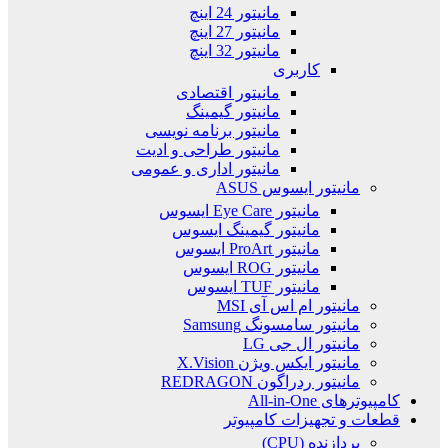
مانیتور 24 اینچ
مانیتور 27 اینچ
مانیتور 32 اینچ
کاربری
مانیتور اقتصادی
مانیتور گیمینگ
مانیتور برنامه نویسی
مانیتور طراحی و ادیت
مانیتور اداری و عمومی
مانیتور ایسوس ASUS
مانیتور Eye Care ایسوس
مانیتور گیمینگ ایسوس
مانیتور ProArt ایسوس
مانیتور ROG ایسوس
مانیتور TUF ایسوس
مانیتور ام اس آی MSI
مانیتور سامسونگ Samsung
مانیتور ال جی LG
مانیتور ایکس ویژن X.Vision
مانیتور ردراگون REDRAGON
کامپیوترهای All-in-One
قطعات و تجهیزات کامپیوتر
پردازنده (CPU)