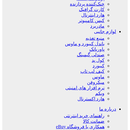
خنک‌کننده پردازنده
کارت گرافیک
هارد اینترنال
کیس کامپیوتر
مادربرد
لوازم جانبی
منبع تغذیه
باندل کیبورد و ماوس
پاوربانک
صندلی گیمینگ
کول پد
کیبورد
کیف لپ تاپ
ماوس
میکروفن
نرم افزار های امنیتی
وبکم
هارد اکسترنال
درباره ما
راهنمای خرید اینترنتی
ضمانت کالا
همکاری با فروشگاه eBuy