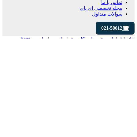
تماس با ما
مجله تخصصی ای‌ بای
سوالات متداول
021-58612
خانه
/
قطعات و تجهیزات کامپیوتر
/
مادربرد
/
مادربرد Asus