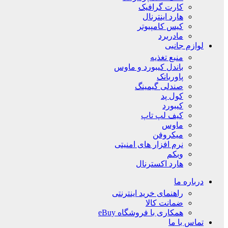
کارت گرافیک
هارد اینترنال
کیس کامپیوتر
مادربرد
لوازم جانبی
منبع تغذیه
باندل کیبورد و ماوس
پاوربانک
صندلی گیمینگ
کول پد
کیبورد
کیف لپ تاپ
ماوس
میکروفن
نرم افزار های امنیتی
وبکم
هارد اکسترنال
درباره ما
راهنمای خرید اینترنتی
ضمانت کالا
همکاری با فروشگاه eBuy
تماس با ما