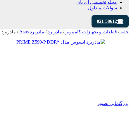
مجله تخصصی ای‌ بای
سوالات متداول
021-58612
خانه
/
قطعات و تجهیزات کامپیوتر
/
مادربرد
/
مادربرد Asus
/
مادربرد ایسوس 
بزرگنمایی تصویر