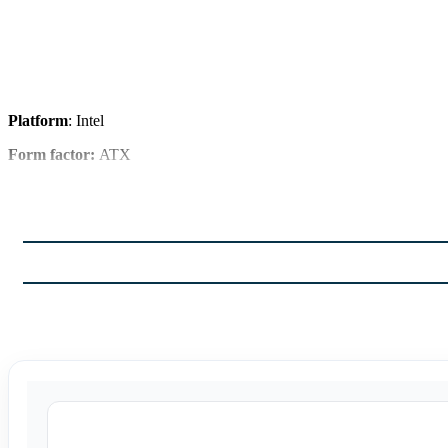
Platform
: Intel
Form factor:
ATX
Chipset:
Z590
Processor socket:
LGA 1200
Supported memory:
DDR4