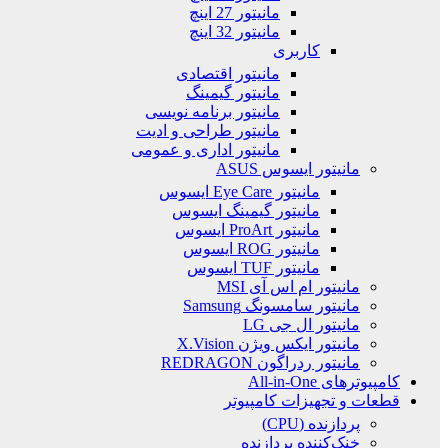
مانیتور 27 اینچ
مانیتور 32 اینچ
کاربری
مانیتور اقتصادی
مانیتور گیمینگ
مانیتور برنامه نویسی
مانیتور طراحی و ادیت
مانیتور اداری و عمومی
مانیتور ایسوس ASUS
مانیتور Eye Care ایسوس
مانیتور گیمینگ ایسوس
مانیتور ProArt ایسوس
مانیتور ROG ایسوس
مانیتور TUF ایسوس
مانیتور ام اس آی MSI
مانیتور سامسونگ Samsung
مانیتور ال جی LG
مانیتور ایکس ویژن X.Vision
مانیتور ردراگون REDRAGON
کامپیوترهای All-in-One
قطعات و تجهیزات کامپیوتر
پردازنده (CPU)
خنک‌کننده پردازنده