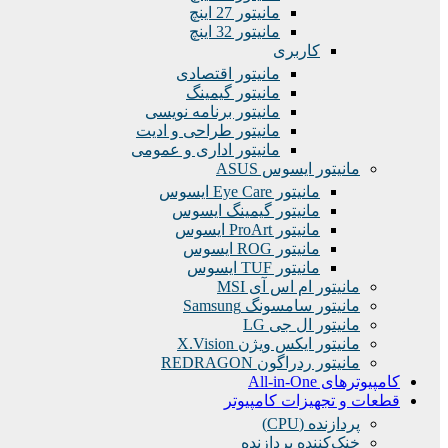
مانیتور 27 اینچ
مانیتور 32 اینچ
کاربری
مانیتور اقتصادی
مانیتور گیمینگ
مانیتور برنامه نویسی
مانیتور طراحی و ادیت
مانیتور اداری و عمومی
مانیتور ایسوس ASUS
مانیتور Eye Care ایسوس
مانیتور گیمینگ ایسوس
مانیتور ProArt ایسوس
مانیتور ROG ایسوس
مانیتور TUF ایسوس
مانیتور ام اس آی MSI
مانیتور سامسونگ Samsung
مانیتور ال جی LG
مانیتور ایکس ویژن X.Vision
مانیتور ردراگون REDRAGON
کامپیوترهای All-in-One
قطعات و تجهیزات کامپیوتر
پردازنده (CPU)
خنک‌کننده پردازنده