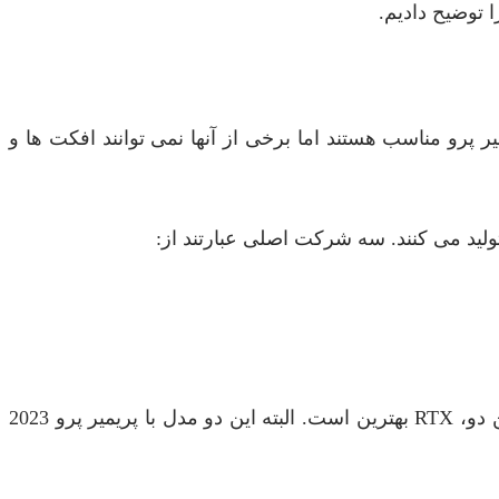
رو مناسب هستند اما برخی از آنها نمی توانند افکت ها و
لید می کنند. سه شرکت اصلی عبارتند از:
از بین تمامی مدل های کارت گرافیک این شرکت، دو نوع به نام های GTX و RTX برای پریمیر پرو مناسب است و بین این دو، RTX بهترین است. البته این دو مدل با پریمیر پرو 2023