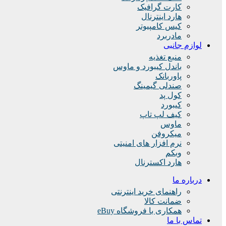
کارت گرافیک
هارد اینترنال
کیس کامپیوتر
مادربرد
لوازم جانبی
منبع تغذیه
باندل کیبورد و ماوس
پاوربانک
صندلی گیمینگ
کول پد
کیبورد
کیف لپ تاپ
ماوس
میکروفن
نرم افزار های امنیتی
وبکم
هارد اکسترنال
درباره ما
راهنمای خرید اینترنتی
ضمانت کالا
همکاری با فروشگاه eBuy
تماس با ما