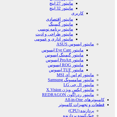
مانیتور 27 اینچ
مانیتور 32 اینچ
کاربری
مانیتور اقتصادی
مانیتور گیمینگ
مانیتور برنامه نویسی
مانیتور طراحی و ادیت
مانیتور اداری و عمومی
مانیتور ایسوس ASUS
مانیتور Eye Care ایسوس
مانیتور گیمینگ ایسوس
مانیتور ProArt ایسوس
مانیتور ROG ایسوس
مانیتور TUF ایسوس
مانیتور ام اس آی MSI
مانیتور سامسونگ Samsung
مانیتور ال جی LG
مانیتور ایکس ویژن X.Vision
مانیتور ردراگون REDRAGON
کامپیوترهای All-in-One
قطعات و تجهیزات کامپیوتر
پردازنده (CPU)
خنک‌کننده پردازنده