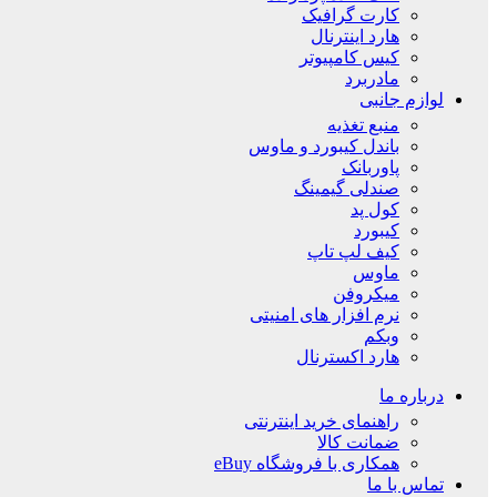
کارت گرافیک
هارد اینترنال
کیس کامپیوتر
مادربرد
لوازم جانبی
منبع تغذیه
باندل کیبورد و ماوس
پاوربانک
صندلی گیمینگ
کول پد
کیبورد
کیف لپ تاپ
ماوس
میکروفن
نرم افزار های امنیتی
وبکم
هارد اکسترنال
درباره ما
راهنمای خرید اینترنتی
ضمانت کالا
همکاری با فروشگاه eBuy
تماس با ما