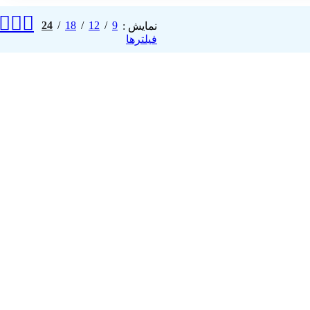
24
18
12
9
نمایش
فیلترها