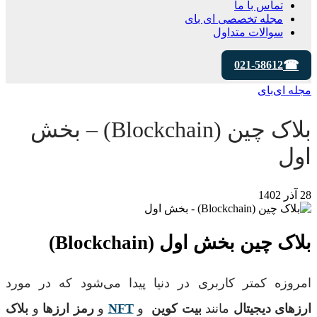
تماس با ما
مجله تخصصی ای‌ بای
سوالات متداول
021-58612
مجله ای‌بای
بلاک چین (Blockchain) – بخش
اول
28 آذر 1402
بلاک چین بخش اول (Blockchain)
امروزه کمتر کاربری در دنیا پیدا می‌شود که در مورد
ارزهای دیجیتال
مانند
بیت کوین
و
NFT
و
رمز ارزها
و
بلاک