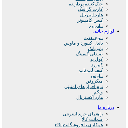
خنک‌کننده پردازنده
کارت گرافیک
هارد اینترنال
کیس کامپیوتر
مادربرد
لوازم جانبی
منبع تغذیه
باندل کیبورد و ماوس
پاوربانک
صندلی گیمینگ
کول پد
کیبورد
کیف لپ تاپ
ماوس
میکروفن
نرم افزار های امنیتی
وبکم
هارد اکسترنال
درباره ما
راهنمای خرید اینترنتی
ضمانت کالا
همکاری با فروشگاه eBuy