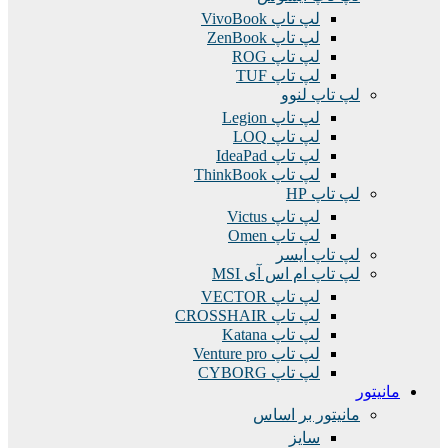
لپ تاپ VivoBook
لپ تاپ ZenBook
لپ تاپ ROG
لپ تاپ TUF
لپ تاپ لنوو
لپ تاپ Legion
لپ تاپ LOQ
لپ تاپ IdeaPad
لپ تاپ ThinkBook
لپ تاپ HP
لپ تاپ Victus
لپ تاپ Omen
لپ تاپ ایسر
لپ تاپ ام اس آی MSI
لپ تاپ VECTOR
لپ تاپ CROSSHAIR
لپ تاپ Katana
لپ تاپ Venture pro
لپ تاپ CYBORG
مانیتور
مانیتور بر اساس
سایز