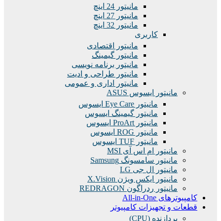
مانیتور 24 اینچ
مانیتور 27 اینچ
مانیتور 32 اینچ
کاربری
مانیتور اقتصادی
مانیتور گیمینگ
مانیتور برنامه نویسی
مانیتور طراحی و ادیت
مانیتور اداری و عمومی
مانیتور ایسوس ASUS
مانیتور Eye Care ایسوس
مانیتور گیمینگ ایسوس
مانیتور ProArt ایسوس
مانیتور ROG ایسوس
مانیتور TUF ایسوس
مانیتور ام اس آی MSI
مانیتور سامسونگ Samsung
مانیتور ال جی LG
مانیتور ایکس ویژن X.Vision
مانیتور ردراگون REDRAGON
کامپیوترهای All-in-One
قطعات و تجهیزات کامپیوتر
پردازنده (CPU)