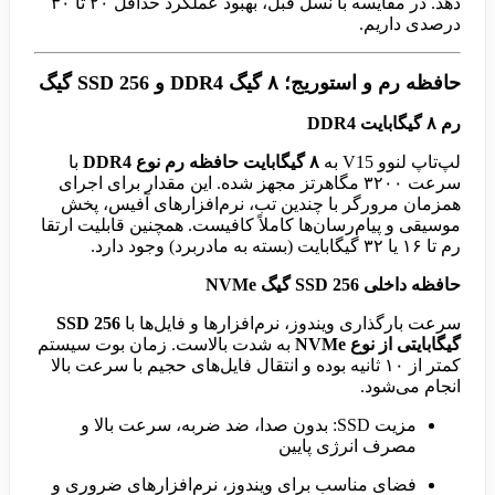
دهد. در مقایسه با نسل قبل، بهبود عملکرد حداقل ۲۰ تا ۳۰
درصدی داریم.
حافظه رم و استوریج؛ ۸ گیگ DDR4 و SSD 256 گیگ
رم ۸ گیگابایت DDR4
لپ‌تاپ لنوو V15 به
۸ گیگابایت حافظه رم نوع DDR4
با
سرعت ۳۲۰۰ مگاهرتز مجهز شده. این مقدار برای اجرای
همزمان مرورگر با چندین تب، نرم‌افزارهای آفیس، پخش
موسیقی و پیام‌رسان‌ها کاملاً کافیست. همچنین قابلیت ارتقا
رم تا ۱۶ یا ۳۲ گیگابایت (بسته به مادربرد) وجود دارد.
حافظه داخلی SSD 256 گیگ NVMe
سرعت بارگذاری ویندوز، نرم‌افزارها و فایل‌ها با
SSD 256
گیگابایتی از نوع NVMe
به شدت بالاست. زمان بوت سیستم
کمتر از ۱۰ ثانیه بوده و انتقال فایل‌های حجیم با سرعت بالا
انجام می‌شود.
مزیت SSD: بدون صدا، ضد ضربه، سرعت بالا و
مصرف انرژی پایین
فضای مناسب برای ویندوز، نرم‌افزارهای ضروری و