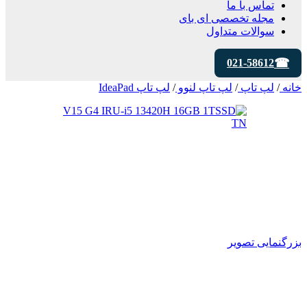
تماس با ما
مجله تخصصی ای‌ بای
سوالات متداول
021-58612
خانه
/
لپ تاپ
/
لپ تاپ لنوو
/
لپ تاپ IdeaPad
بزرگنمایی تصویر