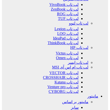
لپ تاپ VivoBook
لپ تاپ ZenBook
لپ تاپ ROG
لپ تاپ TUF
لپ تاپ لنوو
لپ تاپ Legion
لپ تاپ LOQ
لپ تاپ IdeaPad
لپ تاپ ThinkBook
لپ تاپ HP
لپ تاپ Victus
لپ تاپ Omen
لپ تاپ ایسر
لپ تاپ ام اس آی MSI
لپ تاپ VECTOR
لپ تاپ CROSSHAIR
لپ تاپ Katana
لپ تاپ Venture pro
لپ تاپ CYBORG
مانیتور
مانیتور بر اساس
سایز