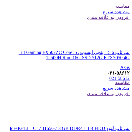
مقایسه
مشاهده سریع
افزودن به علاقه مندی
لپ تاپ 15.6 اینچی ایسوس Tuf Gaming FX507ZC Core i5
12500H Ram 16G SSD 512G RTX3050 4G
Asus
۰۲۱-۵۸۶۱۲
021-58612
مقایسه
مشاهده سریع
افزودن به علاقه مندی
لپ تاپ لنوو IdeaPad 3 – C i7 1165G7 8 GB DDR4 1 TB HDD