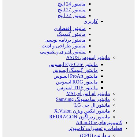
مانیتور 24 اینچ
مانیتور 27 اینچ
مانیتور 32 اینچ
کاربری
مانیتور اقتصادی
مانیتور گیمینگ
مانیتور برنامه نویسی
مانیتور طراحی و ادیت
مانیتور اداری و عمومی
مانیتور ایسوس ASUS
مانیتور Eye Care ایسوس
مانیتور گیمینگ ایسوس
مانیتور ProArt ایسوس
مانیتور ROG ایسوس
مانیتور TUF ایسوس
مانیتور ام اس آی MSI
مانیتور سامسونگ Samsung
مانیتور ال جی LG
مانیتور ایکس ویژن X.Vision
مانیتور ردراگون REDRAGON
کامپیوترهای All-in-One
قطعات و تجهیزات کامپیوتر
پردازنده (CPU)