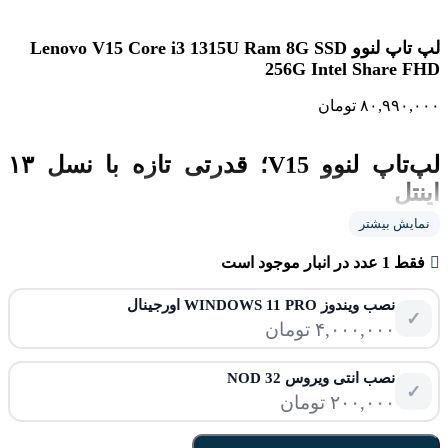
لپ تاپ لنوو Lenovo V15 Core i3 1315U Ram 8G SSD
256G Intel Share FHD
۸۰,۹۹۰,۰۰۰
تومان
لپ‌تاپ لنوو V15؛ قدرتی تازه با نسل ۱۳
اینتل
نمایش بیشتر
مشخصات فنی کلیدی
فقط 1 عدد در انبار موجود است
لپ‌تاپ
Lenovo V15
مجهز به پردازنده
Intel Core i3-1315U
(نسل
سیزدهم) با ۶ هسته و ۸ رشته، فرکانس بوست تا ۴.۵ گیگاهرتز و
نصب ویندوز WINDOWS 11 PRO اورجینال
کش ۱۰ مگابایت است. این پردازنده مبتنی بر معماری Alder Lake،
✓
۴,۰۰۰,۰۰۰
تومان
عملکردی تا ۳۰٪ روان‌تر از نسل قبل ارائه می‌دهد.
حافظه و ذخیره‌سازی
نصب انتی ویروس NOD 32
✓
۲۰۰,۰۰۰
تومان
رم ۸ گیگابایت DDR4
با سرعت ۳۲۰۰ مگاهرتز (قابل ارتقا)