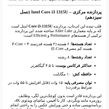
پردازنده مرکزی – Intel Core i3 1315U (نسل
سیزدهم)
قلب تپنده این لپ‌تاپ، پردازنده
Core i3-1315U
اینتل است
که بر پایه معماری Alder Lake ساخته شده. این پردازنده
ترکیبی از هسته‌های Performance و Efficient است:
تعداد هسته‌ها
: ۶ هسته (۲ هسته قدرتمند P-Core + ۴
هسته کم مصرف E-Core)
تعداد رشته‌ها
: ۸ رشته
حداکثر فرکانس بوست
: تا ۴.۵ گیگاهرتز
حافظه کش
: ۱۰ مگابایت
توان مصرفی پایه
: ۱۵ وات (قابل افزایش تا ۵۵ وات در
شرایط پرقدرت)
این پردازنده قادر است بدون کوچک‌ترین لگی، وظایف
روزمره مانند وبگردی، کار با آفیس، تماشای ویدئوی 4K،
برنامه‌نویسی ساده و حتی ویرایش عکس را به راحتی انجام