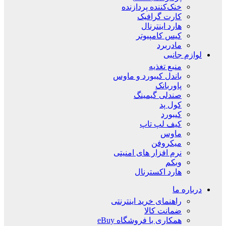
خنک‌کننده پردازنده
کارت گرافیک
هارد اینترنال
کیس کامپیوتر
مادربرد
لوازم جانبی
منبع تغذیه
باندل کیبورد و ماوس
پاوربانک
صندلی گیمینگ
کول پد
کیبورد
کیف لپ تاپ
ماوس
میکروفن
نرم افزار های امنیتی
وبکم
هارد اکسترنال
درباره ما
راهنمای خرید اینترنتی
ضمانت کالا
همکاری با فروشگاه eBuy