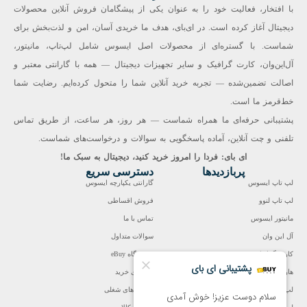
با افتخار، فعالیت خود را به عنوان یکی از پیشگامان فروش آنلاین محصولات
دیجیتال آغاز کرده است. در ای‌بای، هدف ما خریدی آسان، امن و لذت‌بخش برای
شماست. با گستره‌ای از محصولات اصل ایسوس شامل لپ‌تاپ، مانیتور،
آل‌این‌وان، کارت گرافیک و سایر تجهیزات دیجیتال — همه با گارانتی معتبر و
اصالت تضمین‌شده — تجربه خرید آنلاین شما را متحول کرده‌ایم. رضایت شما
خط‌قرمز ما است.
پشتیبانی حرفه‌ای ما همراه شماست — هر روز، هر ساعت، از طریق تماس
تلفنی و چت آنلاین، آماده پاسخگویی به سوالات و درخواست‌های شماست.
ای بای: فردا را امروز خرید کنید، دیجیتال به سبک ما!
پربازدیدها
دسترسی سریع
لپ تاپ ایسوس
گارانتی یکپارچه ایسوس
لپ تاپ لنوو
فروش اقساطی
مانیتور ایسوس
تماس با ما
آل این وان
سوالات متداول
کارت گرافیک
فروشگاه eBuy
هارد اینترنال
راهنمای خرید
لپ تاپ تا 20 میلیون
فرصت‌های شغلی