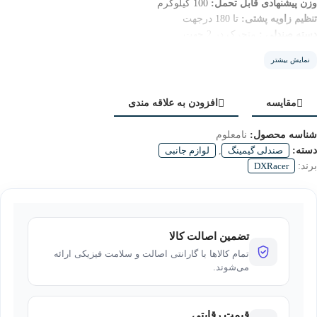
وزن پیشنهادی قابل تحمل:
100 کیلوگرم
تنظیم زاویه پشتی:
تا 180 درجهت
دسته صندلی :
متحرک در 2 جهت
بالشتک پشت گردنی :
دارد
نمایش بیشتر
بالشتگ گودی کمر :
ندارد
مقایسه
افزودن به علاقه مندی
شناسه محصول:
نامعلوم
دسته:
صندلی گیمینگ
,
لوازم جانبی
برند:
DXRacer
تضمین اصالت کالا
تمام کالاها با گارانتی اصالت و سلامت فیزیکی ارائه
می‌شوند.
قیمت رقابتی