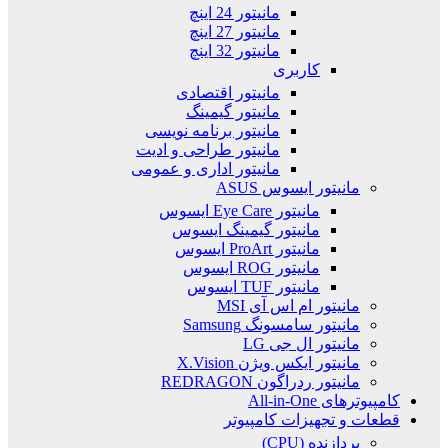
مانیتور 24 اینچ
مانیتور 27 اینچ
مانیتور 32 اینچ
کاربری
مانیتور اقتصادی
مانیتور گیمینگ
مانیتور برنامه نویسی
مانیتور طراحی و ادیت
مانیتور اداری و عمومی
مانیتور ایسوس ASUS
مانیتور Eye Care ایسوس
مانیتور گیمینگ ایسوس
مانیتور ProArt ایسوس
مانیتور ROG ایسوس
مانیتور TUF ایسوس
مانیتور ام اس آی MSI
مانیتور سامسونگ Samsung
مانیتور ال جی LG
مانیتور ایکس ویژن X.Vision
مانیتور ردراگون REDRAGON
کامپیوترهای All-in-One
قطعات و تجهیزات کامپیوتر
پردازنده (CPU)