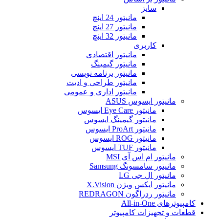
سایز
مانیتور 24 اینچ
مانیتور 27 اینچ
مانیتور 32 اینچ
کاربری
مانیتور اقتصادی
مانیتور گیمینگ
مانیتور برنامه نویسی
مانیتور طراحی و ادیت
مانیتور اداری و عمومی
مانیتور ایسوس ASUS
مانیتور Eye Care ایسوس
مانیتور گیمینگ ایسوس
مانیتور ProArt ایسوس
مانیتور ROG ایسوس
مانیتور TUF ایسوس
مانیتور ام اس آی MSI
مانیتور سامسونگ Samsung
مانیتور ال جی LG
مانیتور ایکس ویژن X.Vision
مانیتور ردراگون REDRAGON
کامپیوترهای All-in-One
قطعات و تجهیزات کامپیوتر