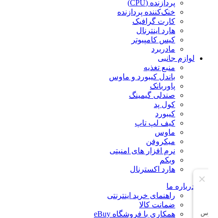
پردازنده (CPU)
خنک‌کننده پردازنده
کارت گرافیک
هارد اینترنال
کیس کامپیوتر
مادربرد
لوازم جانبی
منبع تغذیه
باندل کیبورد و ماوس
پاوربانک
صندلی گیمینگ
کول پد
کیبورد
کیف لپ تاپ
ماوس
میکروفن
نرم افزار های امنیتی
وبکم
هارد اکسترنال
درباره ما
راهنمای خرید اینترنتی
ضمانت کالا
همکاری با فروشگاه eBuy