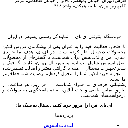
آدرس:
تهران، خیابان ولیعصر، بالاتر از خیابان طالقانی، مرکز
کامپیوتر ایران، طبقه همکف، واحد ۴۱۸
فروشگاه اینترنتی ای‌ بای — نمایندگی رسمی ایسوس در ایران
با افتخار، فعالیت خود را به عنوان یکی از پیشگامان فروش آنلاین
محصولات دیجیتال آغاز کرده است. در ای‌بای، هدف ما خریدی
آسان، امن و لذت‌بخش برای شماست. با گستره‌ای از محصولات
اصل ایسوس شامل لپ‌تاپ، مانیتور، آل‌این‌وان، کارت گرافیک و
سایر تجهیزات دیجیتال — همه با گارانتی معتبر و اصالت تضمین‌شده
— تجربه خرید آنلاین شما را متحول کرده‌ایم. رضایت شما خط‌قرمز
ما است.
پشتیبانی حرفه‌ای ما همراه شماست — هر روز، هر ساعت، از
طریق تماس تلفنی و چت آنلاین، آماده پاسخگویی به سوالات و
درخواست‌های شماست.
ای بای: فردا را امروز خرید کنید، دیجیتال به سبک ما!
پربازدیدها
لپ تاپ ایسوس