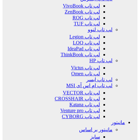
لپ تاپ VivoBook
لپ تاپ ZenBook
لپ تاپ ROG
لپ تاپ TUF
لپ تاپ لنوو
لپ تاپ Legion
لپ تاپ LOQ
لپ تاپ IdeaPad
لپ تاپ ThinkBook
لپ تاپ HP
لپ تاپ Victus
لپ تاپ Omen
لپ تاپ ایسر
لپ تاپ ام اس آی MSI
لپ تاپ VECTOR
لپ تاپ CROSSHAIR
لپ تاپ Katana
لپ تاپ Venture pro
لپ تاپ CYBORG
مانیتور
مانیتور بر اساس
سایز