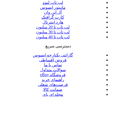
لپ تاپ لنوو
مانیتور ایسوس
آل این وان
کارت گرافیک
هارد اینترنال
لپ تاپ تا 20 میلیون
لپ تاپ تا 30 میلیون
لپ تاپ تا 40 میلیون
دسترسی سریع
گارانتی یکپارچه ایسوس
فروش اقساطی
تماس با ما
سوالات متداول
فروشگاه eBuy
راهنمای خرید
فرصت‌های شغلی
ضمانت کالا
مجله ای بای