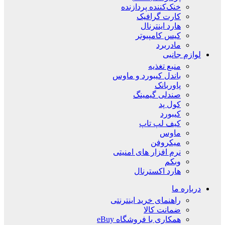
خنک‌کننده پردازنده
کارت گرافیک
هارد اینترنال
کیس کامپیوتر
مادربرد
لوازم جانبی
منبع تغذیه
باندل کیبورد و ماوس
پاوربانک
صندلی گیمینگ
کول پد
کیبورد
کیف لپ تاپ
ماوس
میکروفن
نرم افزار های امنیتی
وبکم
هارد اکسترنال
درباره ما
راهنمای خرید اینترنتی
ضمانت کالا
همکاری با فروشگاه eBuy