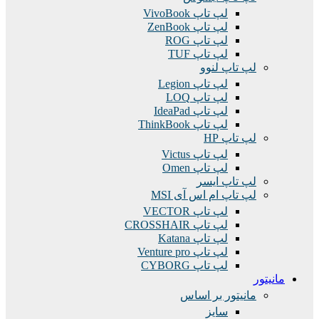
لپ تاپ VivoBook
لپ تاپ ZenBook
لپ تاپ ROG
لپ تاپ TUF
لپ تاپ لنوو
لپ تاپ Legion
لپ تاپ LOQ
لپ تاپ IdeaPad
لپ تاپ ThinkBook
لپ تاپ HP
لپ تاپ Victus
لپ تاپ Omen
لپ تاپ ایسر
لپ تاپ ام اس آی MSI
لپ تاپ VECTOR
لپ تاپ CROSSHAIR
لپ تاپ Katana
لپ تاپ Venture pro
لپ تاپ CYBORG
مانیتور
مانیتور بر اساس
سایز