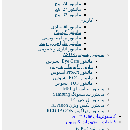
مانیتور 24 اینچ
مانیتور 27 اینچ
مانیتور 32 اینچ
کاربری
مانیتور اقتصادی
مانیتور گیمینگ
مانیتور برنامه نویسی
مانیتور طراحی و ادیت
مانیتور اداری و عمومی
مانیتور ایسوس ASUS
مانیتور Eye Care ایسوس
مانیتور گیمینگ ایسوس
مانیتور ProArt ایسوس
مانیتور ROG ایسوس
مانیتور TUF ایسوس
مانیتور ام اس آی MSI
مانیتور سامسونگ Samsung
مانیتور ال جی LG
مانیتور ایکس ویژن X.Vision
مانیتور ردراگون REDRAGON
کامپیوترهای All-in-One
قطعات و تجهیزات کامپیوتر
پردازنده (CPU)