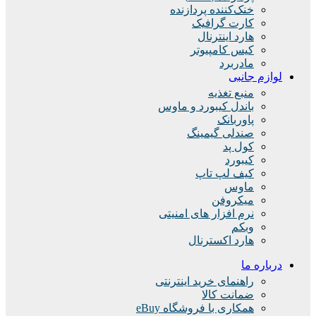
خنک‌کننده پردازنده
کارت گرافیک
هارد اینترنال
کیس کامپیوتر
مادربرد
لوازم جانبی
منبع تغذیه
باندل کیبورد و ماوس
پاوربانک
صندلی گیمینگ
کول پد
کیبورد
کیف لپ تاپ
ماوس
میکروفن
نرم افزار های امنیتی
وبکم
هارد اکسترنال
درباره ما
راهنمای خرید اینترنتی
ضمانت کالا
همکاری با فروشگاه eBuy