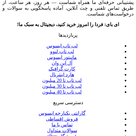
پشتیبانی حرفه‌ای ما همراه شماست — هر روز، هر ساعت، از
طریق تماس تلفنی و چت آنلاین، آماده پاسخگویی به سوالات و
درخواست‌های شماست.
ای بای: فردا را امروز خرید کنید، دیجیتال به سبک ما!
پربازدیدها
لپ تاپ ایسوس
لپ تاپ لنوو
مانیتور ایسوس
آل این وان
کارت گرافیک
هارد اینترنال
لپ تاپ تا 20 میلیون
لپ تاپ تا 30 میلیون
لپ تاپ تا 40 میلیون
دسترسی سریع
گارانتی یکپارچه ایسوس
فروش اقساطی
تماس با ما
سوالات متداول