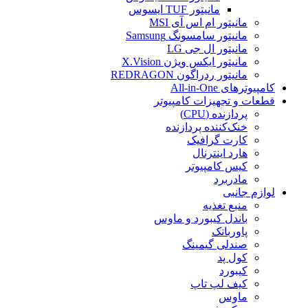
مانیتور TUF ایسوس
مانیتور ام اس آی MSI
مانیتور سامسونگ Samsung
مانیتور ال جی LG
مانیتور ایکس ویژن X.Vision
مانیتور ردراگون REDRAGON
کامپیوترهای All-in-One
قطعات و تجهیزات کامپیوتر
پردازنده (CPU)
خنک‌کننده پردازنده
کارت گرافیک
هارد اینترنال
کیس کامپیوتر
مادربرد
لوازم جانبی
منبع تغذیه
باندل کیبورد و ماوس
پاوربانک
صندلی گیمینگ
کول پد
کیبورد
کیف لپ تاپ
ماوس